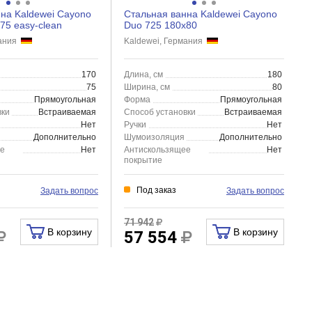
на Kaldewei Cayono
Стальная ванна Kaldewei Cayono
75 easy-clean
Duo 725 180x80
мания
Kaldewei, Германия
170
Длина, см
180
75
Ширина, см
80
Прямоугольная
Форма
Прямоугольная
вки
Встраиваемая
Способ установки
Встраиваемая
Нет
Ручки
Нет
Дополнительно
Шумоизоляция
Дополнительно
ее
Нет
Антискользящее
Нет
покрытие
Под заказ
Задать вопрос
Задать вопрос
71 942
В корзину
В корзину
57 554