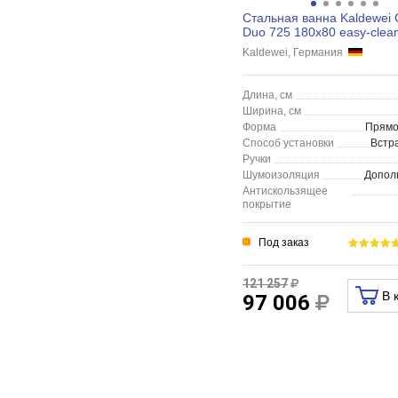
Стальная ванна Kaldewei
Duo 725 180x80 easy-clea
Kaldewei, Германия
Длина, см
Ширина, см
Форма
Прямо
Способ установки
Встр
Ручки
Шумоизоляция
Допол
Антискользящее
покрытие
Под заказ
121 257
В 
97 006