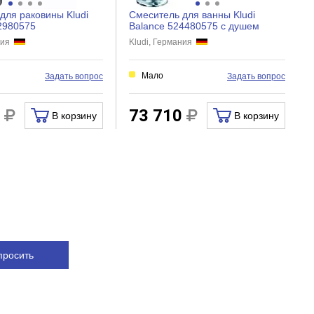
для раковины Kludi
Смеситель для ванны Kludi
2980575
Balance 524480575 с душем
ания
Kludi, Германия
Мало
Задать вопрос
Задать вопрос
0
73 710
В корзину
В корзину
просить