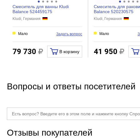
Механизм
Керами
Смеситель для ванны Kludi
Смеситель для ракови
Кол-во отверстий для монтажа
Balance 524459175
Balance 520230575
Kludi, Германия
Kludi, Германия
Поворот излива
Девиатор
Мало
Мало
Задать вопрос
З
Защита от обратного потока
Термостат
79 730
41 950
В корзину
Аэратор
Тип подводки
Донный клапан
Вопросы и ответы посетителей
Гигиенический душ
Отзывы покупателей