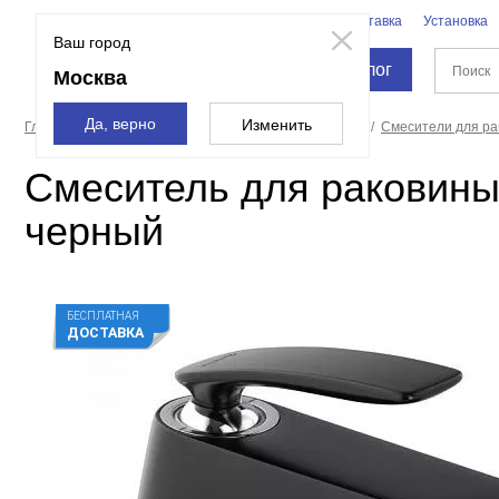
Бренды
Доставка
Установка
Москва
Ваш город
Каталог
Москва
Да, верно
Изменить
Главная страница
Смесители и души
Смесители
Смесители для р
Смеситель для раковины 
черный
БЕСПЛАТНАЯ
ДОСТАВКА