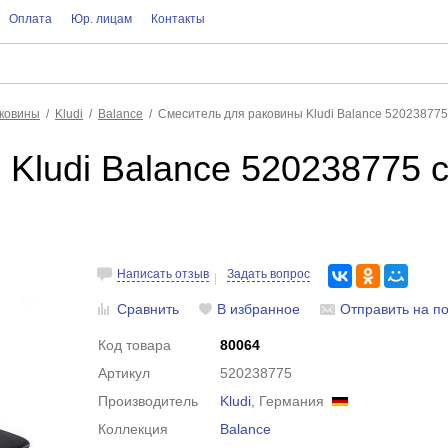
Оплата
Юр. лицам
Контакты
аковины
Kludi
Balance
Смеситель для раковины Kludi Balance 52023877
Kludi Balance 520238775 
Написать отзыв
Задать вопрос
Сравнить
В избранное
Отправить на по
Код товара
80064
Артикул
520238775
Производитель
Kludi
, Германия
Коллекция
Balance