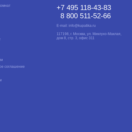
комнат
+7 495 118-43-83
8 800 511-52-66
E-mail:
info@kupatika.ru
117198, г. Москва, ул. Миклухо-Маклая,
дом 8, стр. 3, офис 311
т
ли
ое соглашение
и