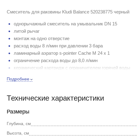
Смеситель для раковины Kludi Balance 520238775 черный
однорычажный смеситель на умывальник DN 15
литой рычаг
монтаж на одно отверстие
расход воды 8 л/мин при давлении 3 бара
ламинарный аэратор s-pointer Cache M 24 x 1
ограничение расхода воды до 8,0 л/мин
керамический картридж с ограничителем горячей воды
донный клапан G 1 1/4
Подробнее
система быстрого монтажа
гибкая подводка G 3/8
Технические характеристики
класс шума I
высота излива 100 мм
Размеры
Глубина, см
Высота, см