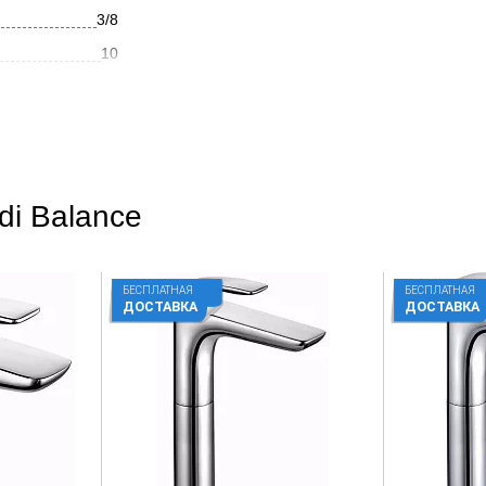
3/8
10
12.6
Черный
Hi-tech
di Balance
Матовое
На раковину
БЕСПЛАТНАЯ
БЕСПЛАТНАЯ
Округлая
ДОСТАВКА
ДОСТАВКА
Нет
Латунь
Рычажное