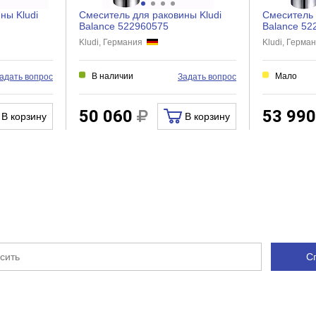
ческий картридж
ны Kludi
Смеситель для раковины Kludi
Смеситель 
1
Balance 522960575
Balance 52
Kludi, Германия
Kludi, Герм
Нет
Нет
В наличии
Мало
адать вопрос
Задать вопрос
Нет
Нет
50 060
53 99
В корзину
В корзину
Есть
Гибкая
Есть
Нет
С