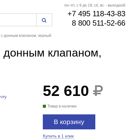
пн–пт, с 9 до 18; сб, вс: - выходной
+7 495 118-43-83
8 800 511-52-66
5 с донным клапаном, черный
с донным клапаном,
52 610
БЕСПЛАТНАЯ
ДОСТАВКА
чту
Товар в наличии
В корзину
Купить в 1 клик