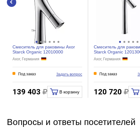
Особенности
Материал
Управление
Механизм
Смеситель для раковины Axor
Смеситель для раков
Кол-во отверстий для монтажа
Starck Organic 12010000
Starck Organic 120130
Axor, Германия
Axor, Германия
Экономия воды
Поворот излива
Под заказ
Под заказ
Задать вопрос
З
Девиатор
Защита от обратного потока
139 403
120 720
В корзину
Термостат
Аэратор
Тип подводки
Вопросы и ответы посетителей
Донный клапан