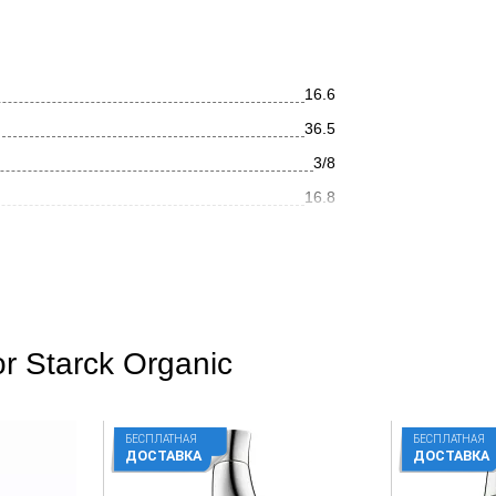
16.6
36.5
3/8
16.8
13.2
Хром
Hi-tech
r Starck Organic
Глянцевое
На столешницу
БЕСПЛАТНАЯ
БЕСПЛАТНАЯ
Округлая
ДОСТАВКА
ДОСТАВКА
Нет