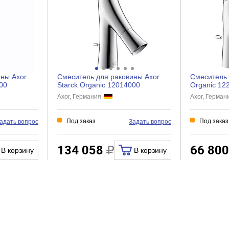
Латунь
Рычажное
Керамический картридж
ины Axor
Смеситель для раковины Axor
Смеситель 
1
00
Starck Organic 12014000
Organic 12
Axor, Германия
Axor, Герма
Есть
Нет
Под заказ
Под заказ
адать вопрос
Задать вопрос
Нет
Нет
134 058
66 80
В корзину
В корзину
Нет
Есть
Гибкая
Есть