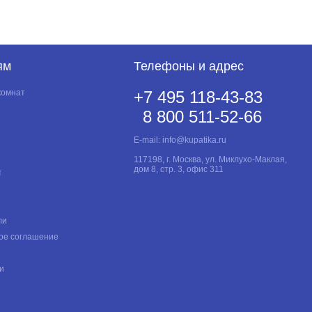
ям
Телефоны и адрес
комнат
+7 495 118-43-83
8 800 511-52-66
E-mail:
info@kupatika.ru
117198, г. Москва, ул. Миклухо-Маклая,
дом 8, стр. 3, офис 311
т
ли
ое соглашение
и