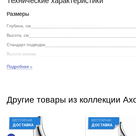
Технические характеристики
Размеры
Глубина, см
Высота, см
Стандарт подводки
Высота излива
Длина излива
Подробнее
Внешнее исполнение
Цвет
Стиль
Другие товары из коллекции Axo
Покрытие
Способ монтажа
БЕСПЛАТНАЯ
БЕСПЛАТНАЯ
Форма
ДОСТАВКА
ДОСТАВКА
Встраиваемый