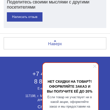
Поделитесь своими мыслями с другими
посетителями
Написать отзыв
Наверх
Москва
+7 495 118-43-83
8 800 511-52-66
НЕТ СКИДКИ НА ТОВАР?!
ОФОРМЛЯЙТЕ ЗАКАЗ И
E-mail:
info@kupatika.ru
ВЫ ПОЛУЧИТЕ ЕЁ ДО 20%
117198, г. Москва, ул. Миклухо-Маклая,
Если товар не участвует ни в
дом 8, стр. 3, офис 311
какой акции, оформляйте
заказ и мы предоставим на
Способы оплаты