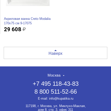
Акриловая ванна Creto Modalia
170x75 см 9-17075
29 608
Наверх
Москва
+7 495 118-43-83
8 800 511-52-66
НЕТ СКИДКИ НА ТОВАР?!
ОФОРМЛЯЙТЕ ЗАКАЗ И
E-mail:
info@kupatika.ru
ВЫ ПОЛУЧИТЕ ЕЁ ДО 20%
117198, г. Москва, ул. Миклухо-Маклая,
Если товар не участвует ни в
дом 8, стр. 3, офис 311