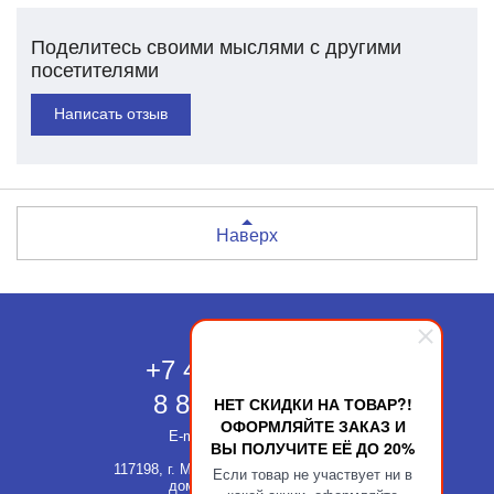
Поделитесь своими мыслями с другими
посетителями
Написать отзыв
Наверх
Москва
+7 495 118-43-83
8 800 511-52-66
НЕТ СКИДКИ НА ТОВАР?!
ОФОРМЛЯЙТЕ ЗАКАЗ И
E-mail:
info@kupatika.ru
ВЫ ПОЛУЧИТЕ ЕЁ ДО 20%
117198, г. Москва, ул. Миклухо-Маклая,
Если товар не участвует ни в
дом 8, стр. 3, офис 311