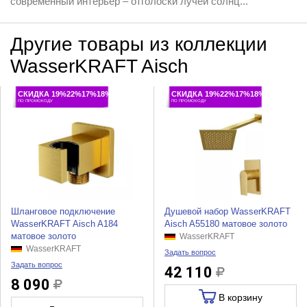
современный интерьер – отголоски лучей солнц...
Другие товары из коллекции
WasserKRAFT Aisch
СКИДКА 19%22%17%18%
СКИДКА 19%22%17%18%
ПО ПРОМОКОДУ
ПО ПРОМОКОДУ
Шланговое подключение
Душевой набор WasserKRAFT
WasserKRAFT Aisch A184
Aisch A55180 матовое золото
матовое золото
WasserKRAFT
WasserKRAFT
Задать вопрос
Задать вопрос
42 110
8 090
В корзину