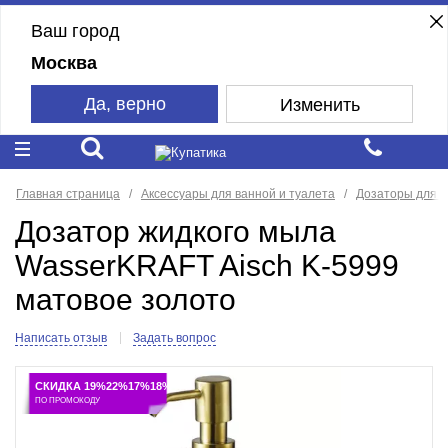
Ваш город
Москва
Да, верно
Изменить
Главная страница
Аксессуары для ванной и туалета
Дозаторы для 
Дозатор жидкого мыла
WasserKRAFT Aisch K-5999
матовое золото
Написать отзыв
Задать вопрос
СКИДКА 19%22%17%18%
ПО ПРОМОКОДУ