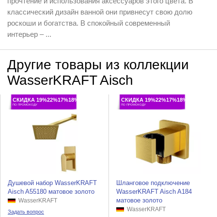
прочтение и использования аксессуаров этого цвета. В
классический дизайн ванной они привнесут свою долю
роскоши и богатства. В спокойный современный
интерьер – ...
Другие товары из коллекции
WasserKRAFT Aisch
СКИДКА 19%22%17%18%
СКИДКА 19%22%17%18%
ПО ПРОМОКОДУ
ПО ПРОМОКОДУ
Душевой набор WasserKRAFT
Шланговое подключение
Aisch A55180 матовое золото
WasserKRAFT Aisch A184
матовое золото
WasserKRAFT
WasserKRAFT
Задать вопрос