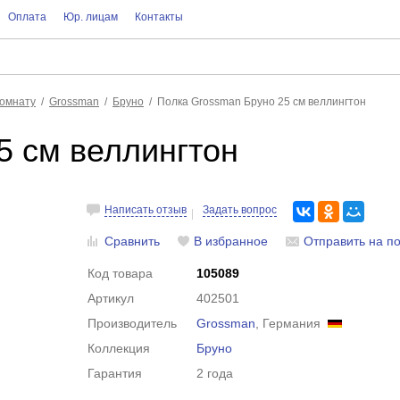
Оплата
Юр. лицам
Контакты
комнату
Grossman
Бруно
Полка Grossman Бруно 25 см веллингтон
5 см веллингтон
Написать отзыв
Задать вопрос
Сравнить
В избранное
Отправить на по
Код товара
105089
Артикул
402501
Производитель
Grossman
, Германия
Коллекция
Бруно
Гарантия
2 года