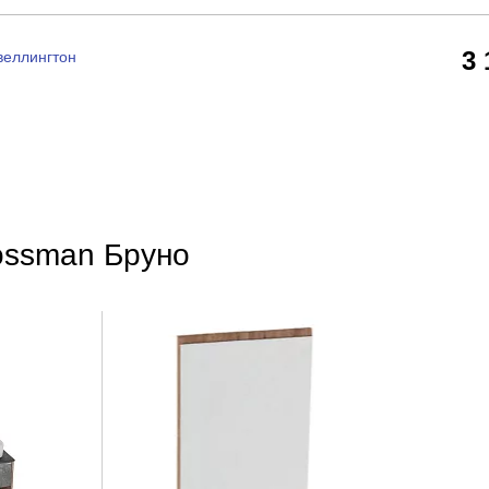
3
веллингтон
ossman Бруно