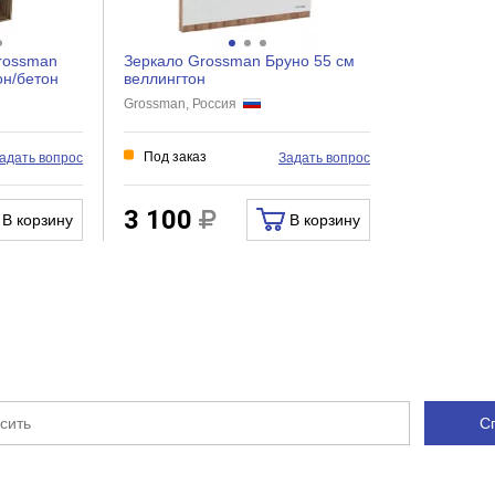
rossman
Зеркало Grossman Бруно 55 см
он/бетон
веллингтон
Grossman, Россия
Под заказ
адать вопрос
Задать вопрос
3 100
В корзину
В корзину
С