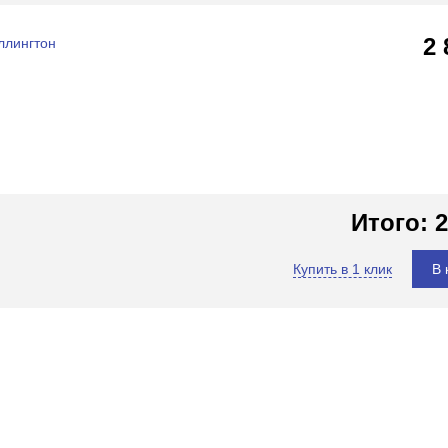
2
ллингтон
Итого:
2
Купить в 1 клик
В 