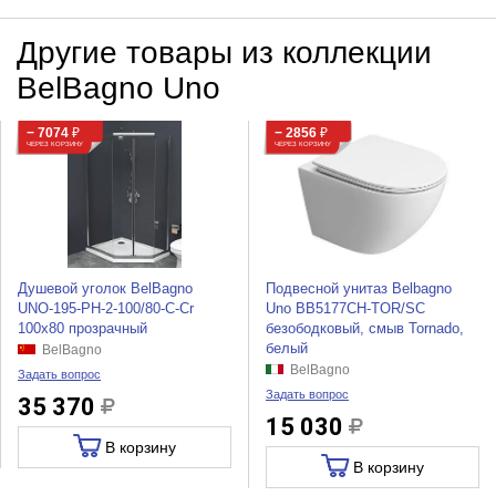
Другие товары из коллекции
BelBagno Uno
− 7074
₽
− 2856
₽
ЧЕРЕЗ КОРЗИНУ
ЧЕРЕЗ КОРЗИНУ
Душевой уголок BelBagno
Подвесной унитаз Belbagno
UNO-195-PH-2-100/80-C-Cr
Uno BB5177CH-TOR/SC
100x80 прозрачный
безободковый, смыв Tornado,
белый
BelBagno
BelBagno
Задать вопрос
Задать вопрос
35 370
15 030
В корзину
В корзину