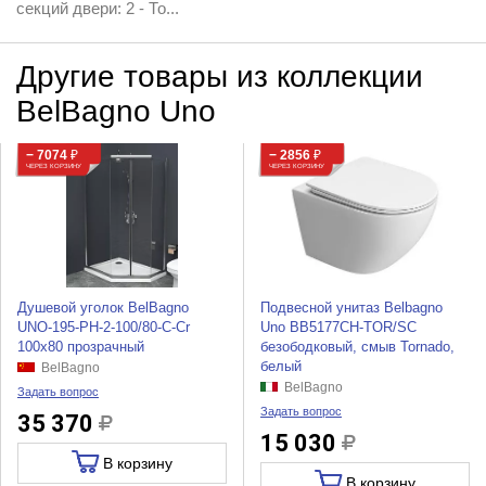
секций двери: 2 - То...
Другие товары из коллекции
BelBagno Uno
− 7074
₽
− 2856
₽
ЧЕРЕЗ КОРЗИНУ
ЧЕРЕЗ КОРЗИНУ
Душевой уголок BelBagno
Подвесной унитаз Belbagno
UNO-195-PH-2-100/80-C-Cr
Uno BB5177CH-TOR/SC
100x80 прозрачный
безободковый, смыв Tornado,
белый
BelBagno
BelBagno
Задать вопрос
Задать вопрос
35 370
15 030
В корзину
В корзину