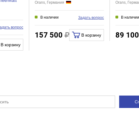
fee/Matt
Orans, Германия
Orans, Герм
В наличии
В наличи
Задать вопрос
адать вопрос
157 500
89 10
В корзину
В корзину
С