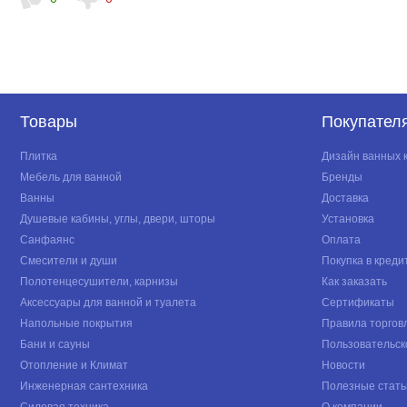
Товары
Покупател
Плитка
Дизайн ванных 
Мебель для ванной
Бренды
Ванны
Доставка
Душевые кабины, углы, двери, шторы
Установка
Санфаянс
Оплата
Смесители и души
Покупка в креди
Полотенцесушители, карнизы
Как заказать
Аксессуары для ванной и туалета
Сертификаты
Напольные покрытия
Правила торгов
Бани и сауны
Пользовательск
Отопление и Климат
Новости
Инженерная сантехника
Полезные стать