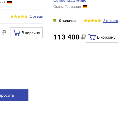
Coffee/Matt White
ания
Orans, Германия
и
1 отзыв
В наличии
3 отзыва
0
В корзину
113 400
В корзину
просить