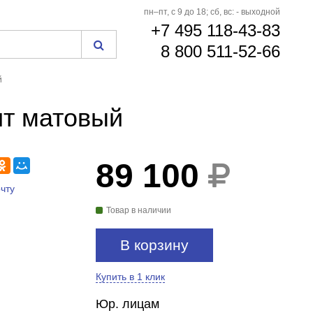
пн–пт, с 9 до 18; сб, вс: - выходной
+7 495 118-43-83
8 800 511-52-66
й
ит матовый
89 100
чту
Товар в наличии
В корзину
Купить в 1 клик
Юр. лицам