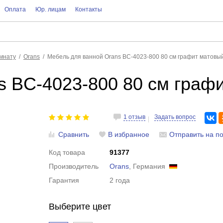
Оплата
Юр. лицам
Контакты
мнату
Orans
Мебель для ванной Orans BC-4023-800 80 см графит матовы
s BC-4023-800 80 см граф
1 отзыв
Задать вопрос
Сравнить
В избранное
Отправить на по
Код товара
91377
Производитель
Orans
, Германия
Гарантия
2 года
Выберите цвет