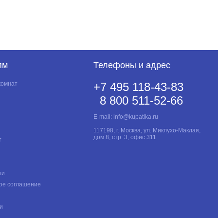
ям
Телефоны и адрес
комнат
+7 495 118-43-83
8 800 511-52-66
E-mail:
info@kupatika.ru
117198, г. Москва, ул. Миклухо-Маклая,
дом 8, стр. 3, офис 311
т
ли
ое соглашение
и