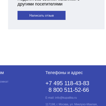
другими посетителями
Написать отзыв
ям
Телефоны и адрес
комнат
+7 495 118-43-83
8 800 511-52-66
E-mail:
info@kupatika.ru
117198, г. Москва, ул. Миклухо-Маклая,