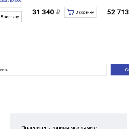
адать вопрос
31 340
52 71
В корзину
В корзину
С
Поделитесь своими мыслями с