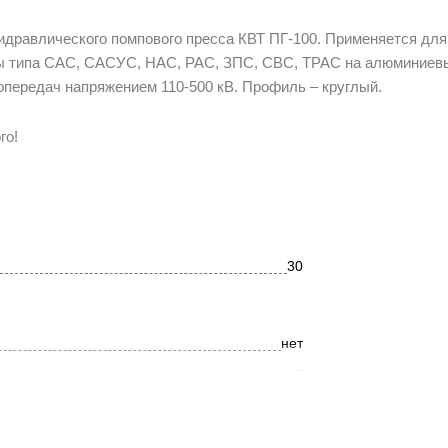
гидравлического помпового пресса КВТ ПГ-100. Применяется для
ры типа САС, САСУС, НАС, РАС, ЗПС, СВС, ТРАС на алюминиев
передач напряжением 110-500 кВ. Профиль – круглый.
го!
30
нет
круглый
САС/САСУС/НАС/РАС/ЗПС/СВС/ТРАС