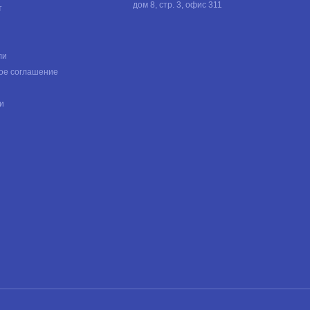
дом 8, стр. 3, офис 311
т
ли
ое соглашение
и