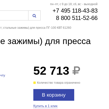
пн–пт, с 9 до 18; сб, вс: - выходной
+7 495 118-43-83
8 800 511-52-66
0 т; стальные зажимы) для пресса ПГ-100 КВТ 61260
ые зажимы) для пресса
52 713
чту
Количество товара ограничено
В корзину
Купить в 1 клик