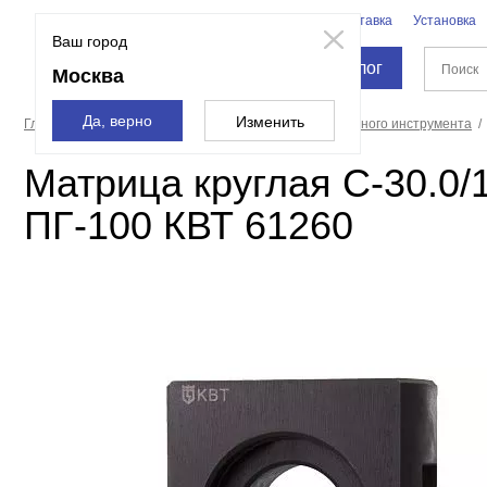
Бренды
Доставка
Установка
Москва
Ваш город
Каталог
Москва
Да, верно
Изменить
Главная страница
Расходные материалы
Для ручного инструмента
Матрица круглая С-30.0/
ПГ-100 КВТ 61260