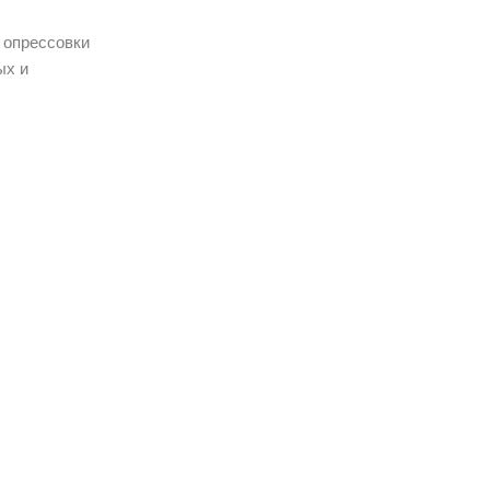
 опрессовки
ых и