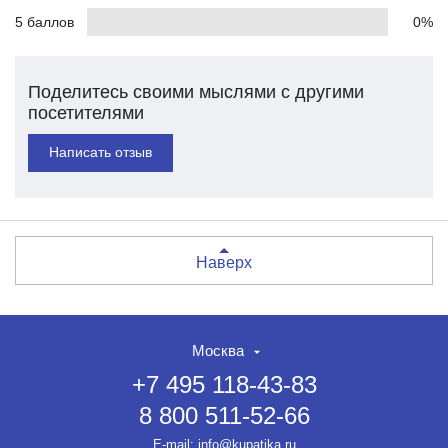
5 баллов
0%
Поделитесь своими мыслями с другими
посетителями
Написать отзыв
Наверх
Москва
+7 495 118-43-83
8 800 511-52-66
НЕТ СКИДКИ НА ТОВАР?!
ОФОРМЛЯЙТЕ ЗАКАЗ И
E-mail:
info@kupatika.ru