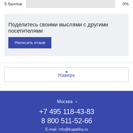
5 баллов
0%
Поделитесь своими мыслями с другими
посетителями
Написать отзыв
Наверх
Москва
+7 495 118-43-83
8 800 511-52-66
НЕТ СКИДКИ НА ТОВАР?!
ОФОРМЛЯЙТЕ ЗАКАЗ И
E-mail:
info@kupatika.ru
ВЫ ПОЛУЧИТЕ ЕЁ ДО 20%