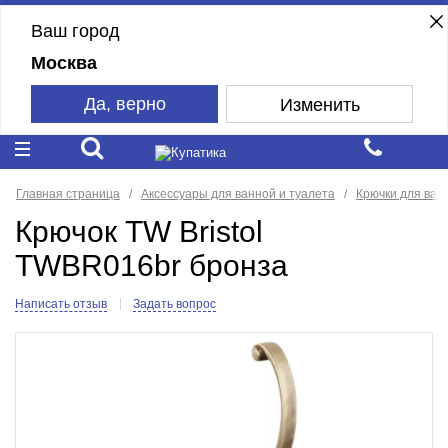
Ваш город
Москва
Да, верно
Изменить
Главная страница
Аксессуары для ванной и туалета
Крючки для ван
Крючок TW Bristol
TWBR016br бронза
Написать отзыв
Задать вопрос