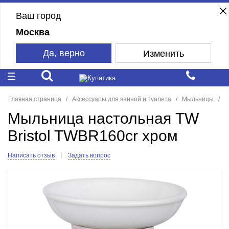
Ваш город
Москва
Да, верно
Изменить
Главная страница
Аксессуары для ванной и туалета
Мыльницы
T
Мыльница настольная TW
Bristol TWBR160cr хром
Написать отзыв
Задать вопрос