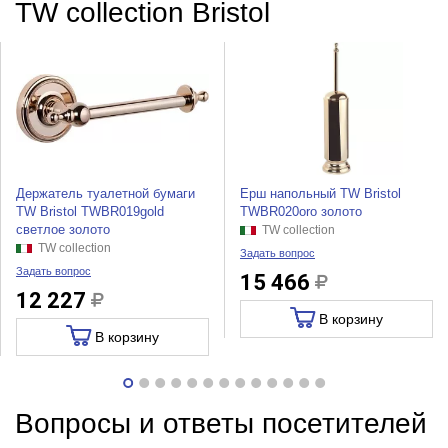
TW collection Bristol
Держатель туалетной бумаги
Ерш напольный TW Bristol
TW Bristol TWBR019gold
TWBR020oro золото
светлое золото
TW collection
TW collection
Задать вопрос
Задать вопрос
15 466
12 227
В корзину
В корзину
Вопросы и ответы посетителей