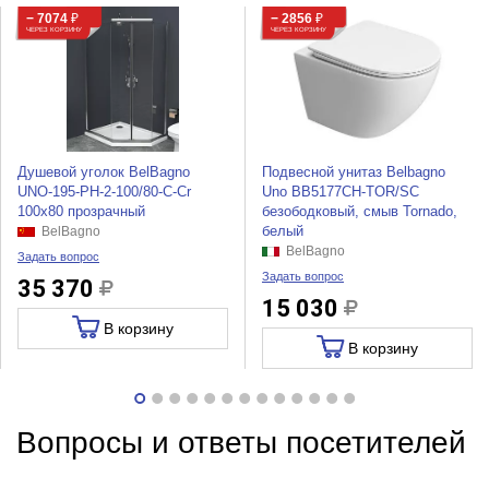
− 7074
₽
− 2856
₽
ЧЕРЕЗ КОРЗИНУ
ЧЕРЕЗ КОРЗИНУ
Душевой уголок BelBagno
Подвесной унитаз Belbagno
UNO-195-PH-2-100/80-C-Cr
Uno BB5177CH-TOR/SC
100x80 прозрачный
безободковый, смыв Tornado,
белый
BelBagno
BelBagno
Задать вопрос
Задать вопрос
35 370
15 030
В корзину
В корзину
Вопросы и ответы посетителей