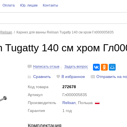
Оплата
Юр. лицам
Контакты
Relisan
Карниз для ванны Relisan Tugatty 140 см хром Гл000005835
n Tugatty 140 см хром Гл0
Написать отзыв
Задать вопрос
Сравнить
В избранное
Отправить на по
Код товара
272678
Артикул
Гл000005835
Производитель
Relisan
, Польша
Гарантия
1 год
Комплектация