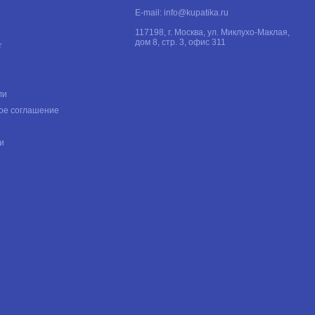
E-mail:
info@kupatika.ru
117198, г. Москва, ул. Миклухо-Маклая,
дом 8, стр. 3, офис 311
т
ли
ое соглашение
и