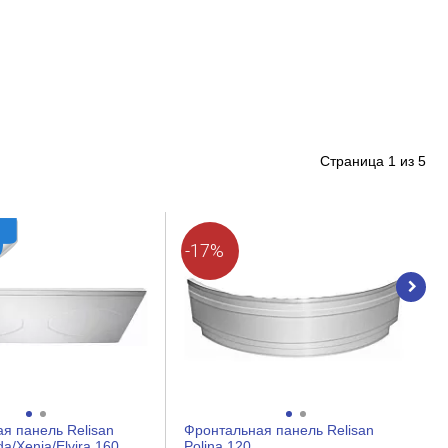
Страница
1
из
5
-17%
я панель Relisan
Фронтальная панель Relisan
a/Xenia/Elvira 160
Polina 120