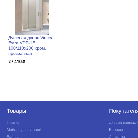
Душевая дверь Vincea
Extra VDP-1E
100/110x200 хром,
прозрачная
27 410
Товары
Покупател
Плитка
Дизайн ванных 
Мебель для ванной
Бренды
Ванны
Доставка