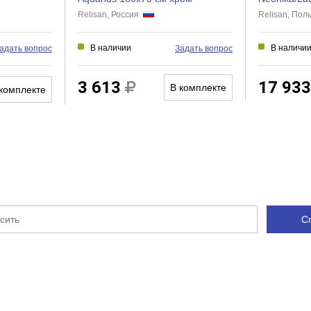
Relisan, Россия
Relisan, По
В наличии
В наличи
адать вопрос
Задать вопрос
3 613
17 93
В комплекте
комплекте
С