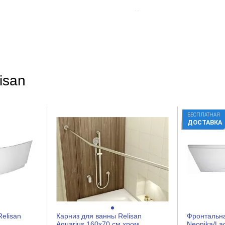
Хром
Прямая
Глянцевое
Нержавеющая сталь
Шурупы
isan
БЕСПЛАТНАЯ
ДОСТАВКА
elisan
Карниз для ванны Relisan
Фронтальна
Aquarius 160x70 см хром
Neonika/Lad