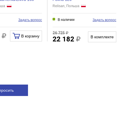
льша
Relisan, Польша
и
В наличии
Задать вопрос
Задать вопрос
26 725
3
В корзину
В комплекте
22 182
просить