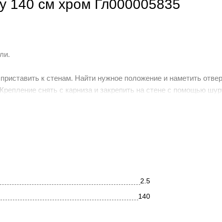
ty 140 см хром Гл000005835
али.
и приставить к стенам. Найти нужное положение и наметить отве
 Крепление снять с карниза и закрепить на стене с помощью шур
те с карнизом и установленными на нём декоративными отражате
6. Придвинуть декоративные отражатели вплотную к стене для 
ащайте внимание на комплектацию. Производитель оставляет з
 комплектацию или технологию изготовления изделия, не ухудш
х характеристик. Это не является недостатком товара.
2.5
140