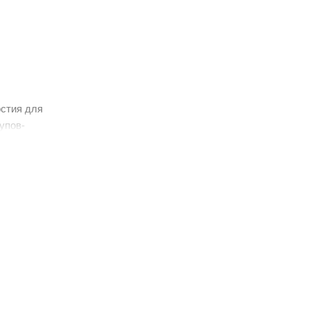
рстия для
упов-
лями. 5.
обеспечения
а собой
ающие его