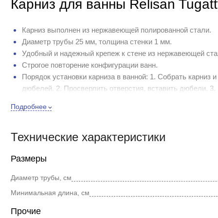
Карниз для ванны Relisan Tugat
Карниз выполнен из нержавеющей полированной стали.
Диаметр трубы 25 мм, толщина стенки 1 мм.
Удобный и надежный крепеж к стене из нержавеющей ст
Строгое повторение конфигурации ванн.
Порядок установки карниза в ванной: 1. Собрать карниз 
дюбелей. 2. Просверлить отверстия, вставить дюбели. 3.
саморезов. 4. Закрепить на стене второе крепление вмес
Подробнее
Зафиксировать положение карниза стопорными винтами. 
должного внешнего вида изделия.
Технические характеристики
На фото могут быть отображены дополнительные опции, обр
право, без уведомления, вносить изменения в конструкцию,
Размеры
потребительских свойств, с целью улучшения его технически
Диаметр трубы, см
Минимальная длина, см
Прочие