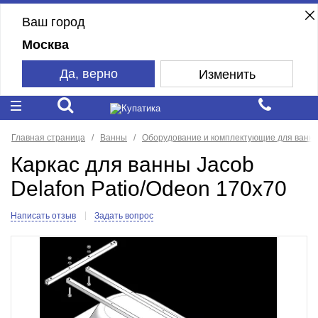
Ваш город
Москва
Да, верно
Изменить
Главная страница
Ванны
Оборудование и комплектующие для ванн
Каркас для ванны Jacob
Delafon Patio/Odeon 170x70
Написать отзыв
Задать вопрос