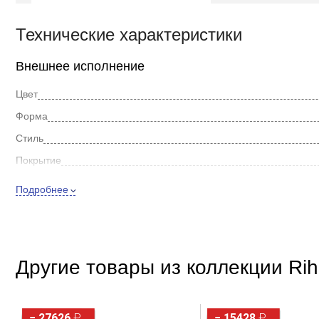
Технические характеристики
Внешнее исполнение
Цвет
Форма
Стиль
Покрытие
Дополнительно
Подробнее
Материал
Другие товары из коллекции Ri
− 27626
₽
− 15428
₽