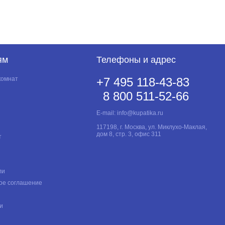
ям
Телефоны и адрес
комнат
+7 495 118-43-83
8 800 511-52-66
E-mail:
info@kupatika.ru
117198, г. Москва, ул. Миклухо-Маклая,
дом 8, стр. 3, офис 311
т
ли
ое соглашение
и