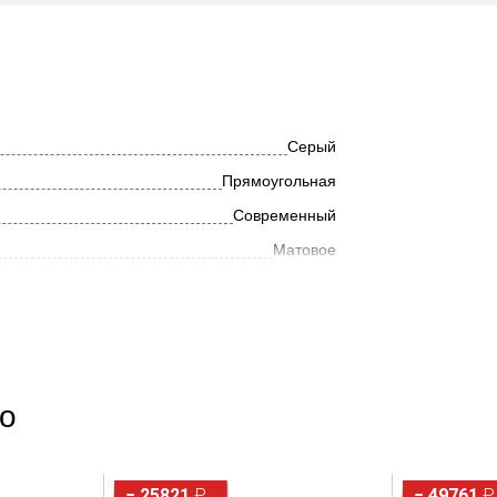
Серый
Прямоугольная
Современный
Матовое
Металл
ho
− 25821
₽
− 49761
₽