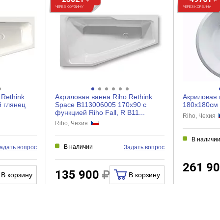
ЧЕРЕЗ КОРЗИНУ
ЧЕРЕЗ КОРЗИНУ
 Rethink
Акриловая ванна Riho Rethink
Акриловая 
й глянец
Space B113006005 170x90 с
180x180см
функцией Riho Fall, R B11...
Riho, Чехия
Riho, Чехия
В наличи
В наличии
адать вопрос
Задать вопрос
261 9
135 900
В корзину
В корзину