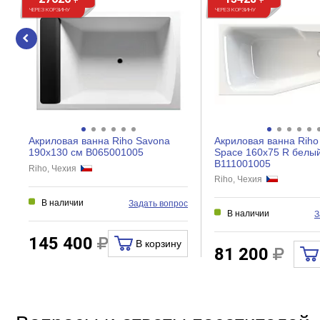
ЧЕРЕЗ КОРЗИНУ
ЧЕРЕЗ КОРЗИНУ
Акриловая ванна Riho Savona
Акриловая ванна Riho
190x130 см B065001005
Space 160x75 R белы
B111001005
Riho, Чехия
Riho, Чехия
В наличии
Задать вопрос
В наличии
З
145 400
В корзину
81 200