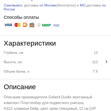
Самовывоз
, доставка
по Москве
(
бесплатно
) и
МО
,доставка
по
России
Способы оплаты
еще
Характеристики
Глубина, см
12
Высота, см
112
Объем бачка, л
7.5
Описание
Описание производителя Geberit Duofix монтажный
комплект Платтенбау для подвесного унитаза,
Н112, клавиши Delta, цвет хром глянцевый, 12 cм (UP