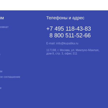
ям
Телефоны и адрес
комнат
+7 495 118-43-83
8 800 511-52-66
E-mail:
info@kupatika.ru
117198, г. Москва, ул. Миклухо-Маклая,
дом 8, стр. 3, офис 311
т
ли
ое соглашение
и