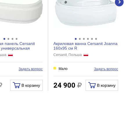
я панель Cersanit
Акриловая ванна Cersanit Joanna
 универсальная
160x95 см R
ольша
Cersanit, Польша
и
Мало
Задать вопрос
Задать вопрос
24 900
В корзину
В корзину