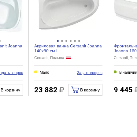
Нет
Нет
Нет
Левый угол
anit Joanna
Акриловая ванна Cersanit Joanna
Фронтальна
140x90 см L
Joanna 160
Cersanit, Польша
Cersanit, П
Мало
В наличи
адать вопрос
Задать вопрос
23 882
9 445
В корзину
В корзину