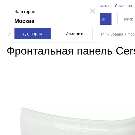
Бренды
Доставка
Установка
Москва
Ваш город
Каталог
Москва
Да, верно
Изменить
Главная страница
Ванны
Экраны для ванн
Cersanit
Joanna
Фро
Фронтальная панель Cers