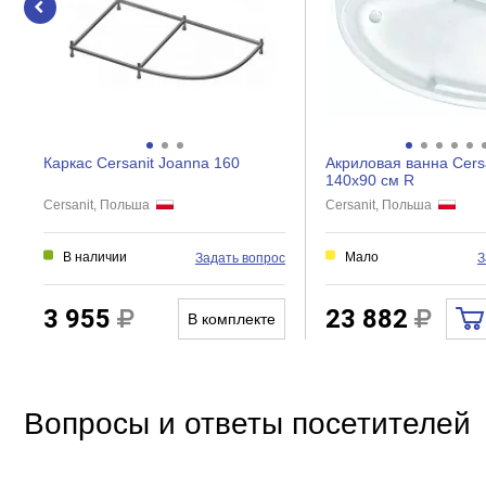
Регулировка ширины
Дверки
Створки
Расположение экрана
Каркас Cersanit Joanna 160
Акриловая ванна Cers
140x90 см R
Cersanit, Польша
Cersanit, Польша
В наличии
Мало
Задать вопрос
З
3 955
23 882
В комплекте
Вопросы и ответы посетителей