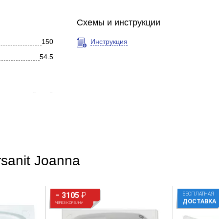
Схемы и инструкции
150
Инструкция
54.5
Белый
Угловая
Современный
Глянцевое
sanit Joanna
Акрил
Фронтальное
− 3105
₽
БЕСПЛАТНАЯ
ДОСТАВКА
ЧЕРЕЗ КОРЗИНУ
Нет