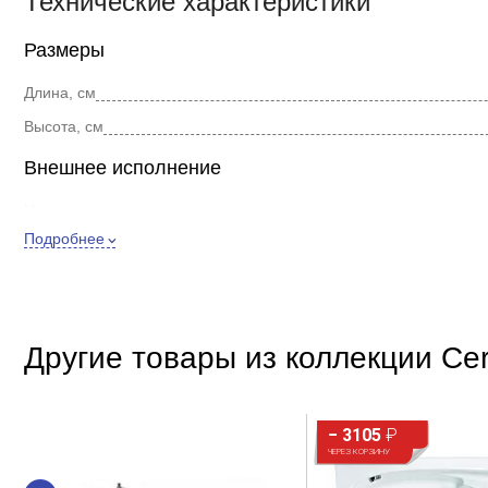
Технические характеристики
Размеры
Длина, см
Высота, см
Внешнее исполнение
Цвет
Подробнее
Форма
Стиль
Покрытие
Другие товары из коллекции Cer
Дополнительно
Материал
Расположение
− 3105
₽
ЧЕРЕЗ КОРЗИНУ
Регулировка высоты