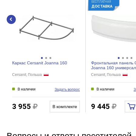
БЕСПЛАТНАЯ
ДОСТАВКА
Каркас Cersanit Joanna 160
Фронтальная панель C
Joanna 160 универса
Cersanit, Польша
Cersanit, Польша
В наличии
В наличии
Задать вопрос
З
3 955
9 445
В комплекте
Вопросы и ответы посетителей