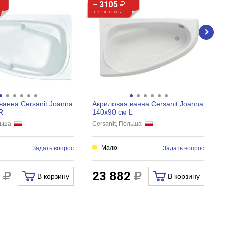
− 3105
₽
ЧЕРЕЗ КОРЗИНУ
ванна Cersanit Joanna
Акриловая ванна Cersanit Joanna
R
140x90 см L
ольша
Cersanit, Польша
Мало
Задать вопрос
Задать вопрос
2
23 882
В корзину
В корзину