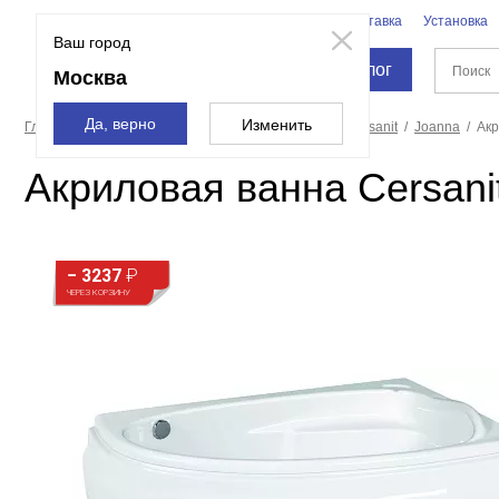
Бренды
Доставка
Установка
Москва
Ваш город
Каталог
Москва
Да, верно
Изменить
Главная страница
Ванны
Акриловые ванны
Cersanit
Joanna
Акр
Акриловая ванна Cersani
− 3237
₽
ЧЕРЕЗ КОРЗИНУ