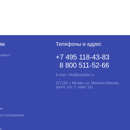
ям
Телефоны и адрес
комнат
+7 495 118-43-83
8 800 511-52-66
E-mail:
info@kupatika.ru
117198, г. Москва, ул. Миклухо-Маклая,
дом 8, стр. 3, офис 311
т
ли
ое соглашение
и