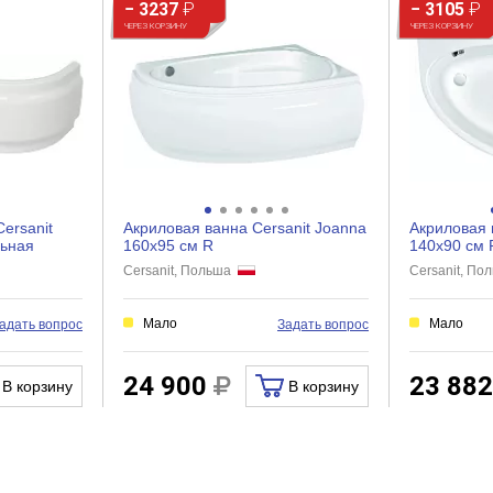
− 3237
₽
− 3105
₽
ЧЕРЕЗ КОРЗИНУ
ЧЕРЕЗ КОРЗИНУ
ersanit
Акриловая ванна Cersanit Joanna
Акриловая 
льная
160x95 см R
140x90 см 
Cersanit, Польша
Cersanit, П
Мало
Мало
адать вопрос
Задать вопрос
24 900
23 88
В корзину
В корзину