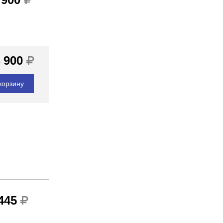
 900
корзину
 445