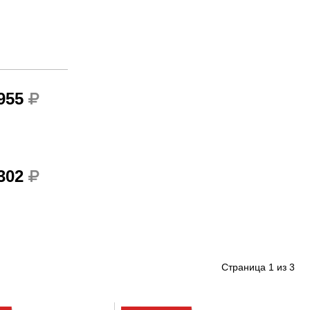
 955
 302
Страница
1
из
3