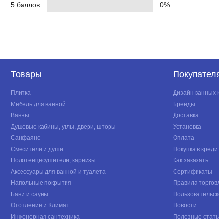
5 баллов
0%
Товары
Покупател
Плитка
Дизайн ванных 
Мебель для ванной
Бренды
Ванны
Доставка
Душевые кабины, углы, двери, шторы
Установка
Санфаянс
Оплата
Смесители и души
Покупка в креди
Полотенцесушители, карнизы
Как заказать
Аксессуары для ванной и туалета
Сертификаты
Напольные покрытия
Правила торгов
Бани и сауны
Пользовательск
Отопление и Климат
Новости
Инженерная сантехника
Полезные стать