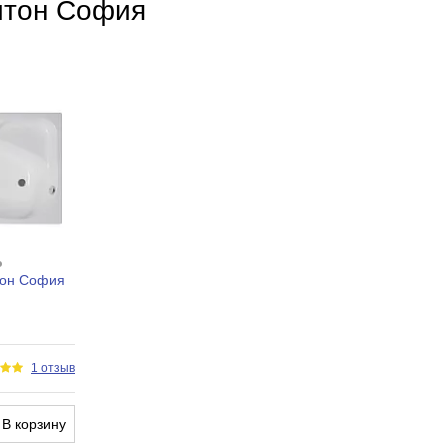
итон София
Акрил
Фронтальное
Нет
Нет
Нет
Нет
Экран для ванны
тон София
1 отзыв
В корзину