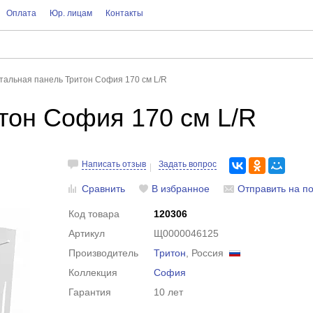
Оплата
Юр. лицам
Контакты
тальная панель Тритон София 170 см L/R
тон София 170 см L/R
Написать отзыв
Задать вопрос
Сравнить
В избранное
Отправить на по
Код товара
120306
Артикул
Щ0000046125
Производитель
Тритон
, Россия
Коллекция
София
Гарантия
10 лет