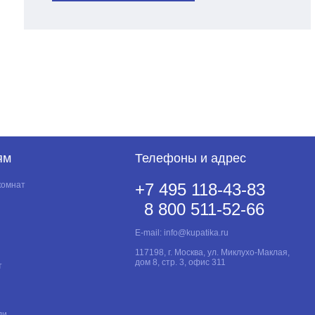
ям
Телефоны и адрес
комнат
+7 495 118-43-83
8 800 511-52-66
E-mail:
info@kupatika.ru
117198, г. Москва, ул. Миклухо-Маклая,
дом 8, стр. 3, офис 311
т
ли