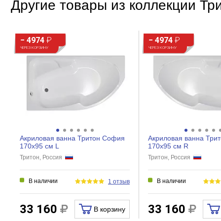
Другие товары из коллекции Тр
Материал
Расположение
Регулировка высоты
− 4974
₽
− 4974
₽
ЧЕРЕЗ КОРЗИНУ
ЧЕРЕЗ КОРЗИНУ
Регулировка ширины
Дверки
Створки
Прочие
Тип товара
Акриловая ванна Тритон София
Акриловая ванна Три
170x95 см L
170x95 см R
Тритон, Россия
Тритон, Россия
В наличии
В наличии
1 отзыв
33 160
33 160
В корзину