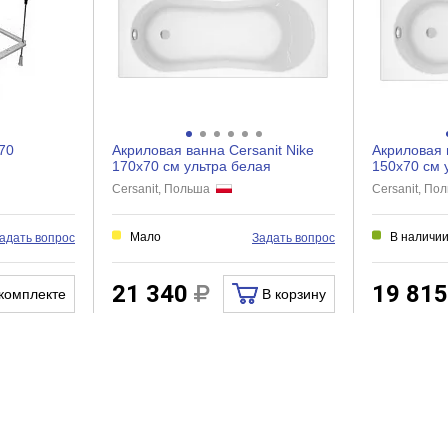
Нет
Нет
Нет
170
Акриловая ванна Cersanit Nike
Акриловая 
170x70 см ультра белая
150x70 см 
Cersanit, Польша
Cersanit, П
Мало
В наличи
адать вопрос
Задать вопрос
21 340
19 81
комплекте
В корзину