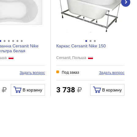
ванна Cersanit Nike
Каркас Cersanit Nike 150
ультра белая
ольша
Cersanit, Польша
и
Под заказ
Задать вопрос
Задать вопрос
5
3 738
В корзину
В корзину