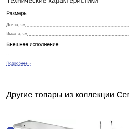
Технические характеристики
Размеры
Длина, см
Высота, см
Внешнее исполнение
Цвет
Подробнее
Форма
Стиль
Покрытие
Другие товары из коллекции Cer
Дополнительно
Материал
Расположение
Регулировка высоты