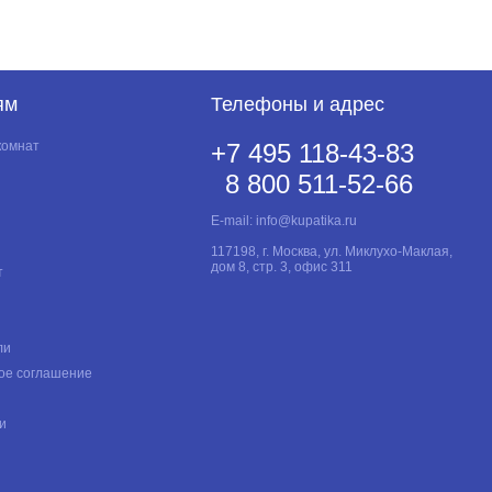
ям
Телефоны и адрес
комнат
+7 495 118-43-83
8 800 511-52-66
E-mail:
info@kupatika.ru
117198, г. Москва, ул. Миклухо-Маклая,
дом 8, стр. 3, офис 311
т
ли
ое соглашение
и