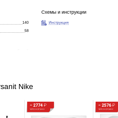
Схемы и инструкции
140
Инструкция
58
Белый
Прямоугольная
Современный
Глянцевое
sanit Nike
Акрил
Фронтальное
− 2774
₽
− 2576
₽
ЧЕРЕЗ КОРЗИНУ
ЧЕРЕЗ КОРЗИНУ
Нет