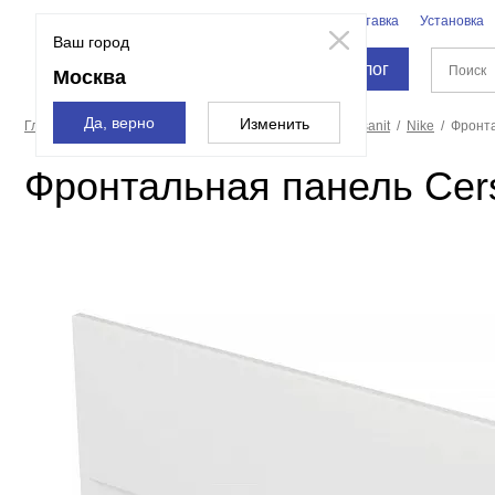
Бренды
Доставка
Установка
Москва
Ваш город
Каталог
Москва
Да, верно
Изменить
Главная страница
Ванны
Экраны для ванн
Cersanit
Nike
Фронта
Фронтальная панель Cers