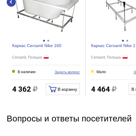
Регулировка ширины
Дверки
Створки
Каркас Cersanit Nike 160
Каркас Cersanit Nike 
Cersanit, Польша
Cersanit, Польша
В наличии
Мало
Задать вопрос
З
4 362
4 464
В корзину
В 
Вопросы и ответы посетителей