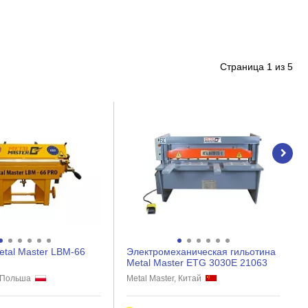
Страница
1
из
5
etal Master LBM-66
Электромеханическая гильотина
Metal Master ETG 3030E 21063
r, Польша
Metal Master, Китай