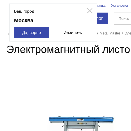
Бренды
Доставка
Установка
Москва
Ваш город
Каталог
Москва
Да, верно
Изменить
Главная страница
Станки
Листогибочные станки
Metal Master
Эле
Электромагнитный листо