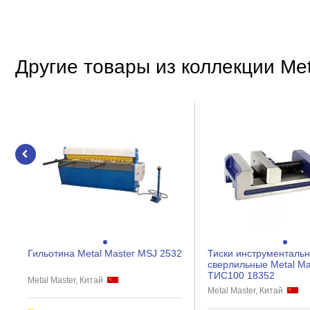
Max толщина листа (мягкая сталь), мм
Max толщина листа (нерж. сталь), мм
Особенности
Другие товары из коллекции Met
Тип привода
Тип балки
Электромагнитные зажимы
Размеры
Высота, мм
Прочие
Класс товара
Гильотина Metal Master MSJ 2532
Тиски инструменталь
сверлильные Metal Ma
ТИС100 18352
Metal Master, Китай
Metal Master, Китай