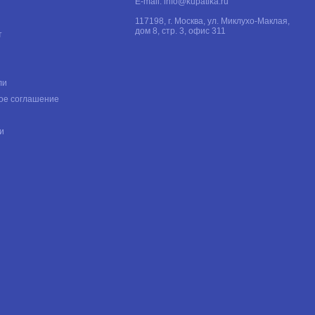
E-mail:
info@kupatika.ru
117198, г. Москва, ул. Миклухо-Маклая,
дом 8, стр. 3, офис 311
т
ли
ое соглашение
и