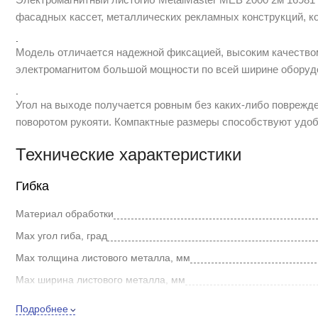
фасадных кассет, металлических рекламных конструкций, ко
.
Модель отличается надежной фиксацией, высоким качеством 
электромагнитом большой мощности по всей ширине оборуд
.
Угол на выходе получается ровным без каких-либо поврежд
поворотом рукояти. Компактные размеры способствуют удоб
Технические характеристики
Гибка
Материал обработки
Мах угол гиба, град
Max толщина листового металла, мм
Max ширина листового металла, мм
Max толщина листа (медь-алюминий), мм
Подробнее