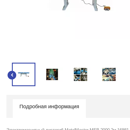
Подробная информация
Электромагнитный листогиб MetalMaster MEB 2000 2м 16981 