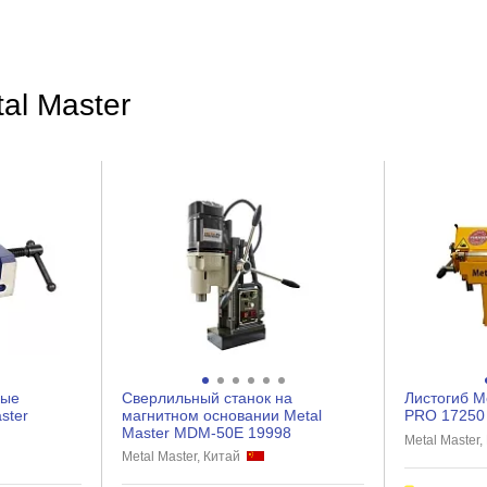
1.6
1
al Master
ручной
поворотная
да
900
Профессиональный
ные
Сверлильный станок на
Листогиб M
ster
магнитном основании Metal
PRO 17250
Master MDM-50E 19998
Metal Maste
Metal Master, Китай