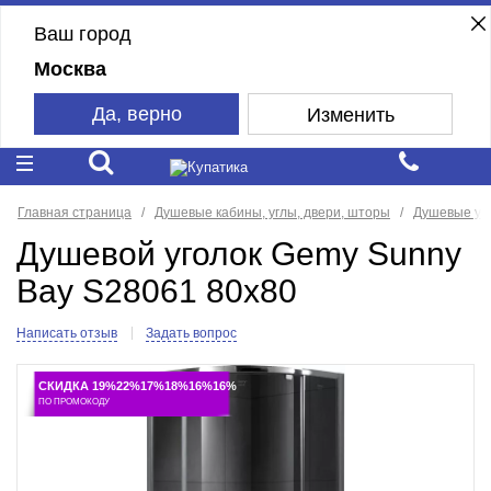
Ваш город
Москва
Да, верно
Изменить
Главная страница
Душевые кабины, углы, двери, шторы
Душевые уг
Душевой уголок Gemy Sunny
Bay S28061 80x80
Написать отзыв
Задать вопрос
СКИДКА 19%22%17%18%16%16%
ПО ПРОМОКОДУ