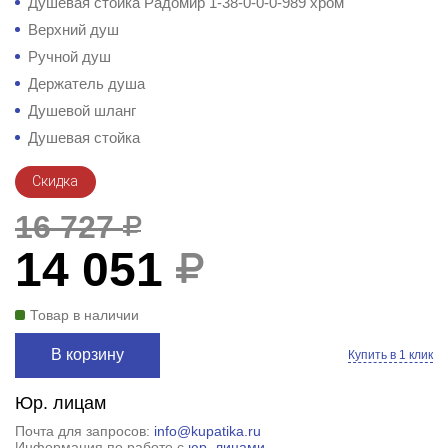
Душевая стойка Радомир 1-38-0-0-0-989 хром
Верхний душ
Ручной душ
Держатель душа
Душевой шланг
Душевая стойка
Скидка
16 727
14 051
Товар в наличии
В корзину
Купить в 1 клик
Юр. лицам
Почта для запросов:
info@kupatika.ru
Информация по работе с
юр. лицами