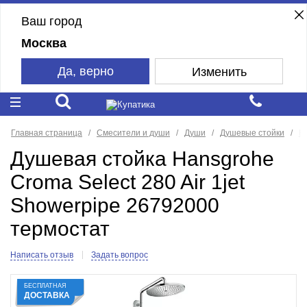
Ваш город
Москва
Да, верно
Изменить
Главная страница
Смесители и души
Души
Душевые стойки
H
Душевая стойка Hansgrohe
Croma Select 280 Air 1jet
Showerpipe 26792000
термостат
Написать отзыв
Задать вопрос
БЕСПЛАТНАЯ
ДОСТАВКА