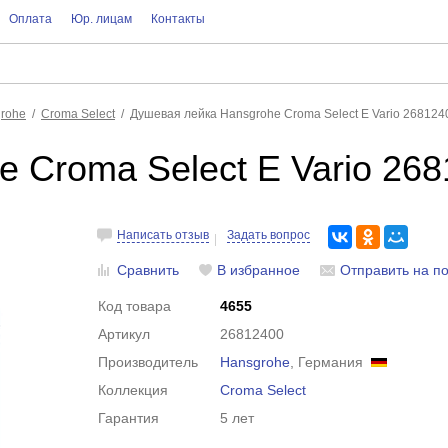
Оплата
Юр. лицам
Контакты
rohe
Croma Select
Душевая лейка Hansgrohe Croma Select E Vario 26812
 Croma Select E Vario 26
Написать отзыв
Задать вопрос
Сравнить
В избранное
Отправить на по
Код товара
4655
Артикул
26812400
Производитель
Hansgrohe
, Германия
Коллекция
Croma Select
Гарантия
5 лет