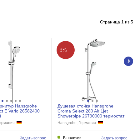
Страница
1
из
5
-8%
рнитур Hansgrohe
Душевая стойка Hansgrohe
ct E Vario 26582400
Croma Select 280 Air 1jet
й
Showerpipe 26790000 термостат
Германия
Hansgrohe, Германия
В наличии
Задать вопрос
Задать вопрос