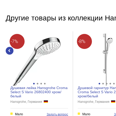
Покрытие
Другие товары из коллекции Ha
Особенности
Противоизвестковая система
Работа с проточным водонагревателем
-7%
-8%
Количество режимов
Душевая лейка Hansgrohe Croma
Душевой гарнитур Ha
Select S Vario 26802400 хром/
Croma Select S Vario 
белый
хром/белый
Hansgrohe, Германия
Hansgrohe, Германия
Мало
Мало
Задать вопрос
З