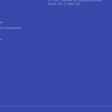
117198, г. Москва, ул. Миклухо-Маклая,
дом 8, стр. 3, офис 311
т
ли
ое соглашение
и