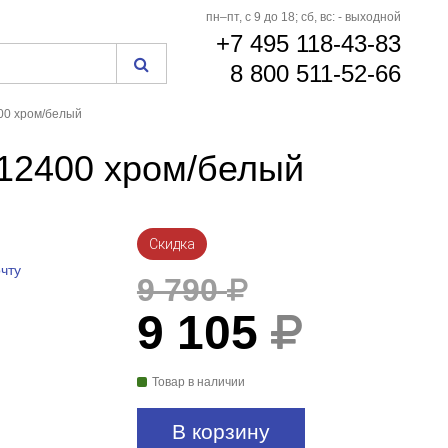
пн–пт, с 9 до 18; сб, вс: - выходной
+7 495 118-43-83
8 800 511-52-66
400 хром/белый
812400 хром/белый
Скидка
чту
9 790
9 105
Товар в наличии
В корзину