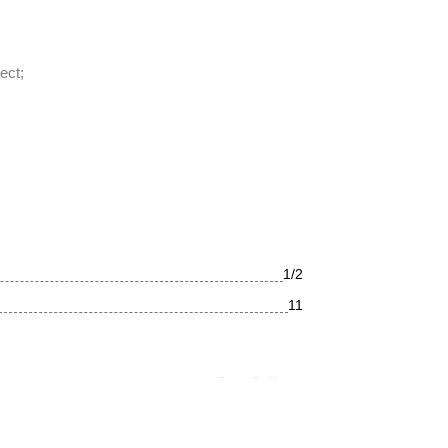
ect;
1/2
11
Белый, Хром
Прямоугольная
Современный