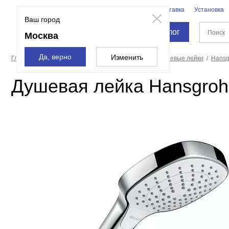
Бренды
Доставка
Установка
Москва
Ваш город
Каталог
Москва
Да, верно
Изменить
Главная страница
Смесители и души
Души
Душевые лейки
Hansg
Душевая лейка Hansgrohe