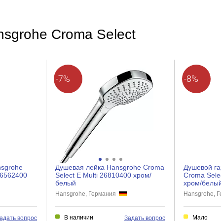
Глянцевое
nsgrohe Croma Select
Есть
Да
-7%
-8%
3
nsgrohe
Душевая лейка Hansgrohe Croma
Душевой га
26562400
Select E Multi 26810400 хром/
Croma Sele
белый
хром/белы
Hansgrohe, Германия
Hansgrohe, 
В наличии
Мало
адать вопрос
Задать вопрос