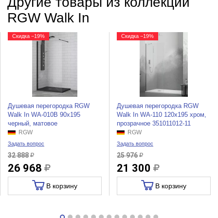
Другие товары из коллекции
RGW Walk In
Скидка −19%
Скидка −19%
Душевая перегородка RGW
Душевая перегородка RGW
Walk In WA-010B 90x195
Walk In WA-110 120x195 хром,
черный, матовое
прозрачное 351011012-11
RGW
RGW
Задать вопрос
Задать вопрос
32 888
25 976
26 968
21 300
В корзину
В корзину