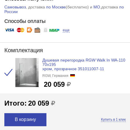
Самовывоз
, доставка
по Москве
(
бесплатно
) и
МО
,доставка
по
России
Способы оплаты
еще
Комплектация
Душевая перегородка RGW Walk In WA-110
70x195
хром, прозрачное 351011007-11
RGW, Германия
20 059
Итого:
20 059
В корзину
Купить в 1 клик