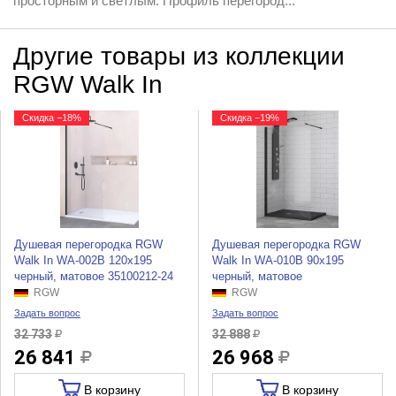
просторным и светлым. Профиль перегород...
Другие товары из коллекции
RGW Walk In
Скидка −18%
Скидка −19%
Душевая перегородка RGW
Душевая перегородка RGW
Walk In WA-002B 120x195
Walk In WA-010B 90x195
черный, матовое 35100212-24
черный, матовое
RGW
RGW
Задать вопрос
Задать вопрос
32 733
32 888
26 841
26 968
В корзину
В корзину