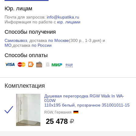
Юр. лицам
Почта для запросов:
info@kupatika.ru
Информация по работе с
юр. лицами
Способы получения
Самовывоз
, доставка
по Москве
(
300 р.
, 1-3 дня) и
МО
,доставка
по России
Способы оплаты
еще
Комплектация
Душевая перегородка RGW Walk In WA-
010W
110x195 белый, прозрачное 351001011-15
RGW, Германия
25 478