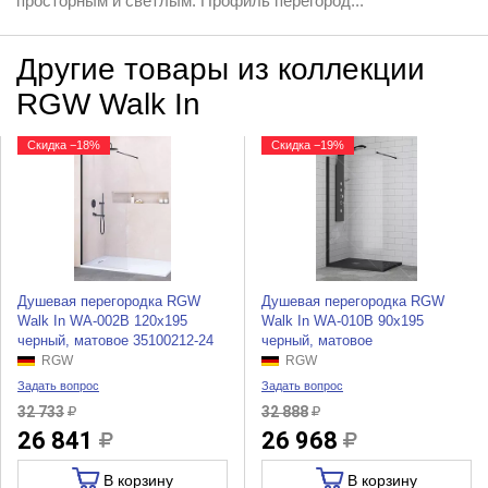
просторным и светлым. Профиль перегород...
Другие товары из коллекции
RGW Walk In
Скидка −18%
Скидка −19%
Душевая перегородка RGW
Душевая перегородка RGW
Walk In WA-002B 120x195
Walk In WA-010B 90x195
черный, матовое 35100212-24
черный, матовое
RGW
RGW
Задать вопрос
Задать вопрос
32 733
32 888
26 841
26 968
В корзину
В корзину