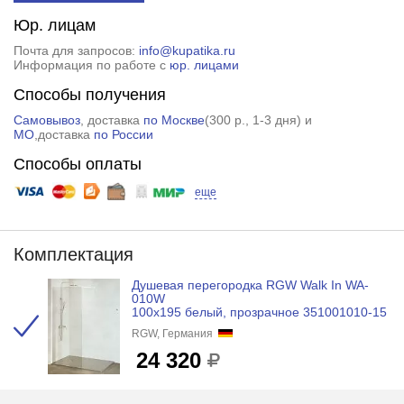
Юр. лицам
Почта для запросов:
info@kupatika.ru
Информация по работе с
юр. лицами
Способы получения
Самовывоз
, доставка
по Москве
(
300 р.
, 1-3 дня) и
МО
,доставка
по России
Способы оплаты
еще
Комплектация
Душевая перегородка RGW Walk In WA-
010W
100x195 белый, прозрачное 351001010-15
RGW, Германия
24 320