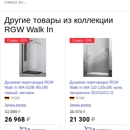
самых вз...
Другие товары из коллекции
RGW Walk In
Скидка −19%
Скидка −19%
Душевая перегородка RGW
Душевая перегородка RGW
Walk In WA-010B 90x195
Walk In WA-110 120x195 хром,
черный, матовое
прозрачное 351011012-11
RGW
RGW
Задать вопрос
Задать вопрос
32 888
25 976
26 968
21 300
В корзину
В корзину