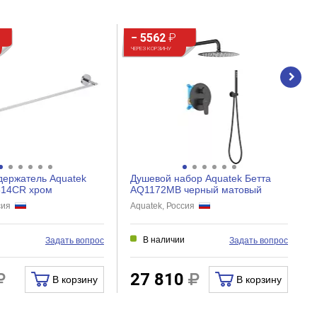
− 5562
₽
ЧЕРЕЗ КОРЗИНУ
держатель Aquatek
Душевой набор Aquatek Бетта
614CR хром
AQ1172MB черный матовый
ссия
Aquatek, Россия
и
В наличии
Задать вопрос
Задать вопрос
27 810
В корзину
В корзину