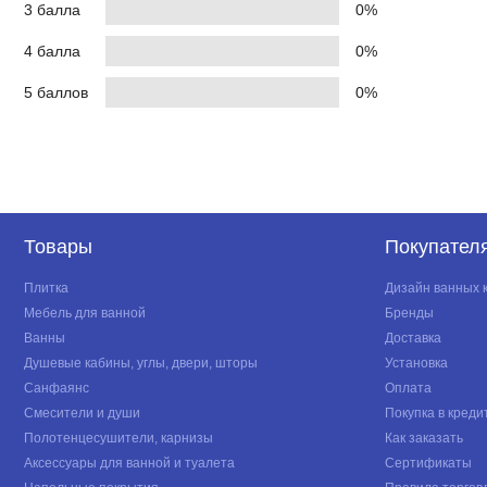
3 балла
0%
4 балла
0%
5 баллов
0%
Товары
Покупател
Плитка
Дизайн ванных 
Мебель для ванной
Бренды
Ванны
Доставка
Душевые кабины, углы, двери, шторы
Установка
Санфаянс
Оплата
Смесители и души
Покупка в креди
Полотенцесушители, карнизы
Как заказать
Аксессуары для ванной и туалета
Сертификаты