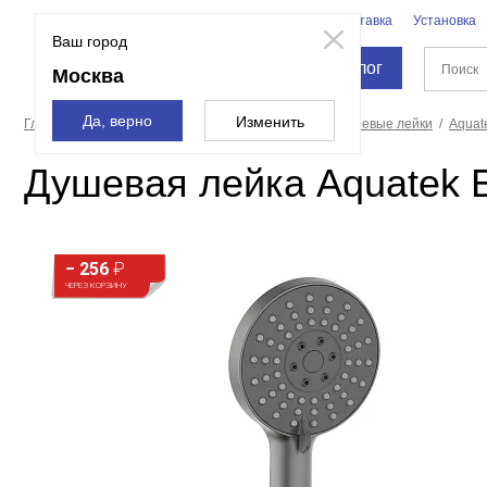
Бренды
Доставка
Установка
Москва
Ваш город
Каталог
Москва
Да, верно
Изменить
Главная страница
Смесители и души
Души
Душевые лейки
Aquat
Душевая лейка Aquatek
− 256
₽
ЧЕРЕЗ КОРЗИНУ