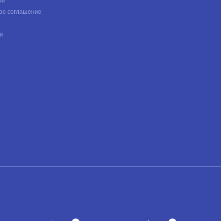
ли
ое соглашение
и