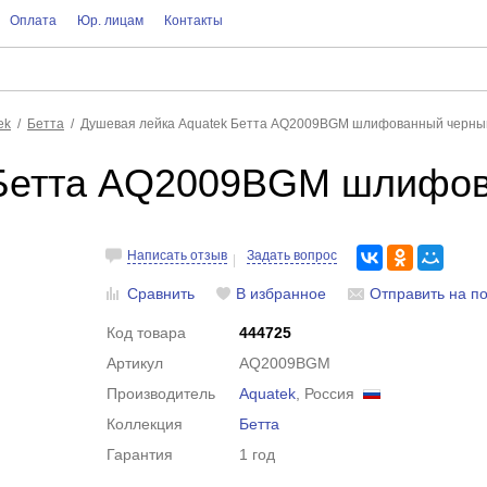
Оплата
Юр. лицам
Контакты
ek
Бетта
Душевая лейка Aquatek Бетта AQ2009BGM шлифованный черны
 Бетта AQ2009BGM шлифо
Написать отзыв
Задать вопрос
Сравнить
В избранное
Отправить на по
Код товара
444725
Артикул
AQ2009BGM
Производитель
Aquatek
, Россия
Коллекция
Бетта
Гарантия
1 год