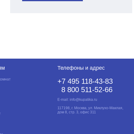
ям
Телефоны и адрес
комнат
+7 495 118-43-83
8 800 511-52-66
E-mail:
info@kupatika.ru
117198, г. Москва, ул. Миклухо-Маклая,
дом 8, стр. 3, офис 311
т