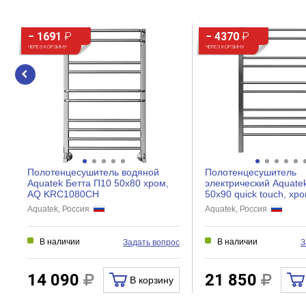
− 1691
₽
− 4370
₽
ЧЕРЕЗ КОРЗИНУ
ЧЕРЕЗ КОРЗИНУ
Полотенцесушитель водяной
Полотенцесушитель
Aquatek Бетта П10 50x80 хром,
электрический Aquate
AQ KRC1080CH
50x90 quick touch, хро
Aquatek, Россия
Aquatek, Россия
В наличии
В наличии
Задать вопрос
З
14 090
21 850
В корзину