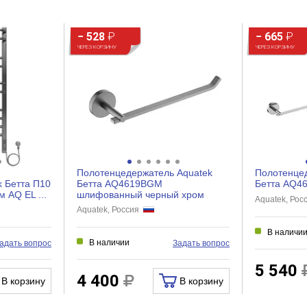
− 528
₽
− 665
₽
ЧЕРЕЗ КОРЗИНУ
ЧЕРЕЗ КОРЗИНУ
Полотенцедержатель Aquatek
Полотенце
k Бетта П10
Бетта AQ4619BGM
Бетта AQ4
м AQ EL ...
шлифованный черный хром
Aquatek, Ро
Aquatek, Россия
В наличи
В наличии
адать вопрос
Задать вопрос
5 540
4 400
В корзину
В корзину