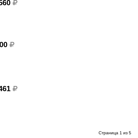
 560
900
 461
Страница
1
из
5