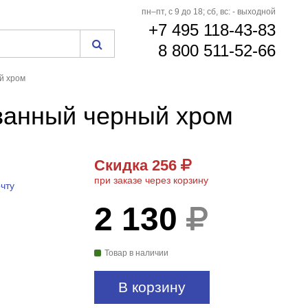
пн–пт, с 9 до 18; сб, вс: - выходной
+7 495 118-43-83
8 800 511-52-66
й хром
ванный черный хром
Скидка 256
− 256
₽
при заказе через корзину
ЧЕРЕЗ КОРЗИНУ
чту
2 130
Товар в наличии
В корзину