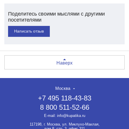
Поделитесь своими мыслями с другими
посетителями
Написать отзыв
Наверх
Москва
+7 495 118-43-83
8 800 511-52-66
НЕТ СКИДКИ НА ТОВАР?!
ОФОРМЛЯЙТЕ ЗАКАЗ И
E-mail:
info@kupatika.ru
ВЫ ПОЛУЧИТЕ ЕЁ ДО 20%
117198, г. Москва, ул. Миклухо-Маклая,
Если товар не участвует ни в
дом 8, стр. 3, офис 311