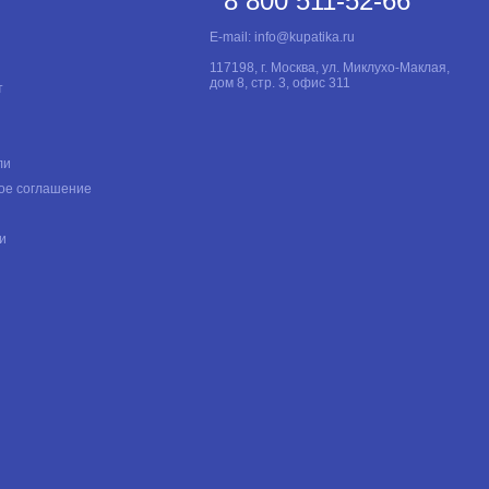
8 800 511-52-66
E-mail:
info@kupatika.ru
117198, г. Москва, ул. Миклухо-Маклая,
дом 8, стр. 3, офис 311
т
ли
ое соглашение
и