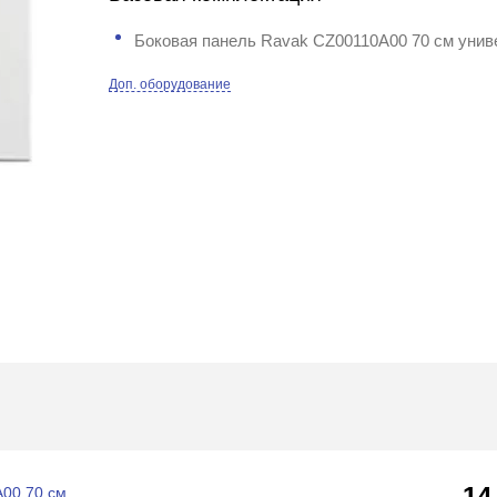
Боковая панель Ravak CZ00110A00 70 см унив
Доп. оборудование
14
00 70 см