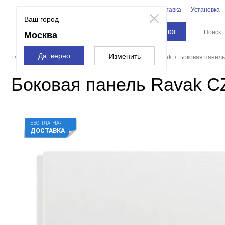
Бренды
Доставка
Установка
Москва
Ваш город
Каталог
Москва
Да, верно
Изменить
Главная страница
Ванны
Экраны для ванн
Ravak
Боковая панель
Боковая панель Ravak C
БЕСПЛАТНАЯ
ДОСТАВКА