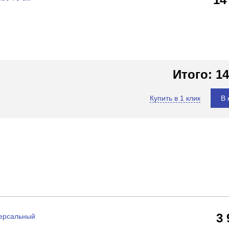
Итого:
14
Купить в 1 клик
В 
3
версальный