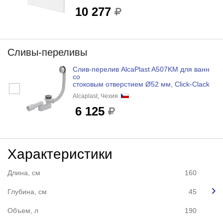
10 277
Сливы-переливы
Слив-перелив AlcaPlast A507KM для ванн
со
стоковым отверстием Ø52 мм, Click-Clack
Alcaplast, Чехия
6 125
Характеристики
Длина, см
160
Глубина, см
45
Объем, л
190