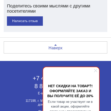
Поделитесь своими мыслями с другими
посетителями
Написать отзыв
Наверх
Москва
+7 495 118-43-83
8 800 511-52-66
НЕТ СКИДКИ НА ТОВАР?!
ОФОРМЛЯЙТЕ ЗАКАЗ И
E-mail:
info@kupatika.ru
ВЫ ПОЛУЧИТЕ ЕЁ ДО 20%
117198, г. Москва, ул. Миклухо-Маклая,
Если товар не участвует ни в
дом 8, стр. 3, офис 311
какой акции, оформляйте
заказ и мы предоставим на