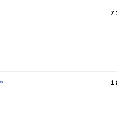
7
1
ко