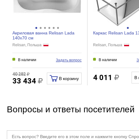
Акриловая ванна Relisan Lada
Каркас Relisan Lada 1
140x70 см
Relisan, Польша
Relisan, Польша
В наличии
В наличии
Задать вопрос
З
40 282
4 011
В 
В корзину
33 434
Вопросы и ответы посетителей