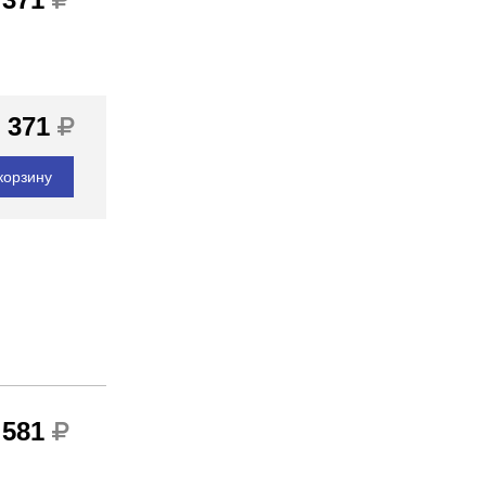
 371
корзину
 581