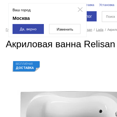
Бренды
Доставка
Установка
Москва
Ваш город
Каталог
Москва
Да, верно
Изменить
Главная страница
Ванны
Акриловые ванны
Relisan
Lada
Акрил
Акриловая ванна Relisan
БЕСПЛАТНАЯ
ДОСТАВКА