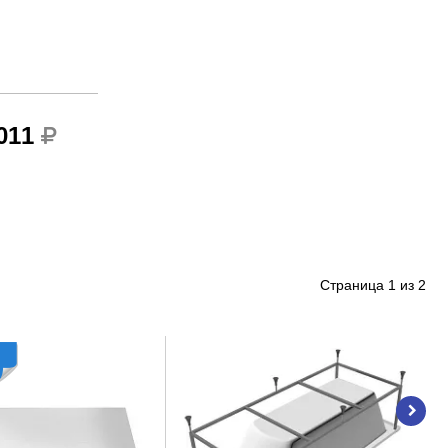
 011
Страница
1
из
2