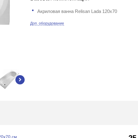
Акриловая ванна Relisan Lada 120x70
Доп. оборудование
25
20x70 см