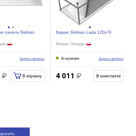
я панель Relisan
Каркас Relisan Lada 120x70
льша
Relisan, Польша
и
В наличии
Задать вопрос
Задать вопрос
1
4 011
В корзину
В комплекте
просить