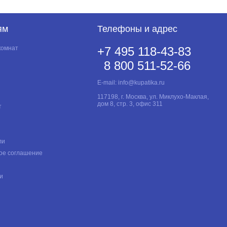
ям
Телефоны и адрес
комнат
+7 495 118-43-83
8 800 511-52-66
E-mail:
info@kupatika.ru
117198, г. Москва, ул. Миклухо-Маклая,
дом 8, стр. 3, офис 311
т
ли
ое соглашение
и