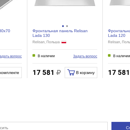
30x70
Фронтальная панель Relisan
Фронтальна
Lada 130
Lada 120
Relisan, Польша
Relisan, По
В наличии
В наличи
адать вопрос
Задать вопрос
17 581
17 58
комплекте
В корзину
С