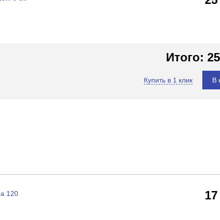
Итого:
25
Купить в 1 клик
В 
17
da 120