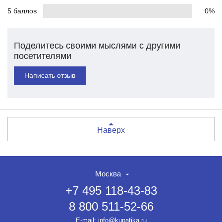
5 баллов
0%
Поделитесь своими мыслями с другими
посетителями
Написать отзыв
Наверх
Москва
+7 495 118-43-83
8 800 511-52-66
НЕТ СКИДКИ НА ТОВАР?!
ОФОРМЛЯЙТЕ ЗАКАЗ И
E-mail:
info@kupatika.ru