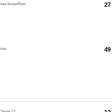
27
osa белая/Rain
49
Rosa
lassic CL