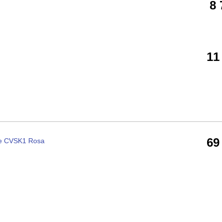
8
11
69
e CVSK1 Rosa