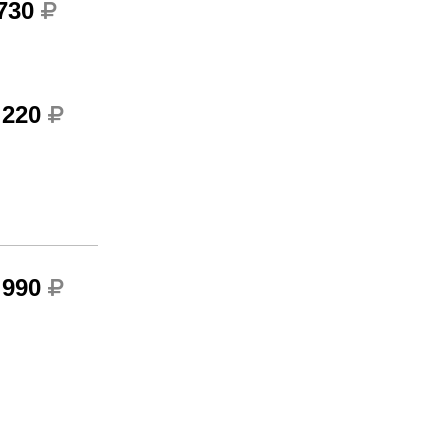
 730
 220
 990