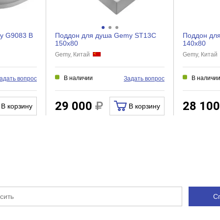
Есть
Есть
y G9083 B
Поддон для душа Gemy ST13C
Поддон дл
Нет
150x80
140x80
Gemy, Китай
Gemy, Кита
Нет
Нет
В наличии
В наличи
адать вопрос
Задать вопрос
Есть
29 000
28 10
В корзину
В корзину
2
Нет
Нет
С