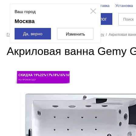
Бренды
Доставка
Установка
Москва
Ваш город
Каталог
Москва
Да, верно
Изменить
Главная страница
Ванны
Акриловые ванны
Gemy
Акриловая ван
Акриловая ванна Gemy G
СКИДКА 19%22%17%18%16%16%
ПО ПРОМОКОДУ