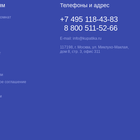
ям
Телефоны и адрес
комнат
+7 495 118-43-83
8 800 511-52-66
E-mail:
info@kupatika.ru
117198, г. Москва, ул. Миклухо-Маклая,
дом 8, стр. 3, офис 311
т
ли
ое соглашение
и