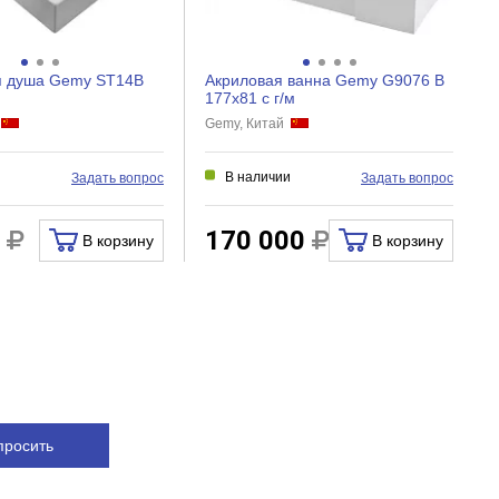
я душа Gemy ST14B
Акриловая ванна Gemy G9076 B
177x81 с г/м
й
Gemy, Китай
и
В наличии
Задать вопрос
Задать вопрос
0
170 000
В корзину
В корзину
просить