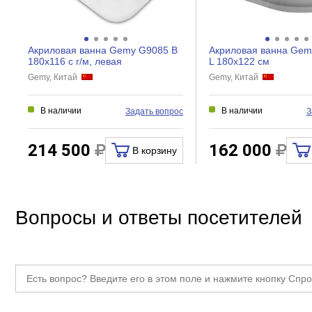
Аэромассаж
Хромотерапия
Акриловая ванна Gemy G9085 B
Акриловая ванна Gem
Подсветка
180x116 с г/м, левая
L 180x122 см
Gemy, Китай
Gemy, Китай
Ароматерапия
Дезинфекция
В наличии
В наличии
Задать вопрос
З
Озонирование
214 500
162 000
Дополнительно
В корзину
Количество мест
Антискользящее покрытие
Вопросы и ответы посетителей
Сиденье