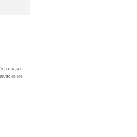
бор воды в
 включение
), акрил
артридж,