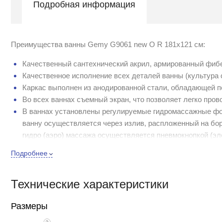
Подробная информация
Преимущества ванны Gemy G9061 new O R 181x121 см:
Качественный сантехнический акрил, армированный фиб
Качественное исполнение всех деталей ванны (культура 
Каркас выполнен из анодированной стали, обладающей п
Во всех ваннах съемный экран, что позволяет легко про
В ваннах установлены регулируемые гидромассажные фо
ванну осуществляется через излив, распложенный на бо
гидро (аэро) массажа осуществляется пневмокнопкой (эл
Широкий модельный ряд, много ванн со стеклом, некотор
Подробнее
может быть разных цветов (на заказ)
Керамический картридж в смесителе обеспечивает долгу
Технические характеристики
который быстро изнашивается).
Акриловая ванна Gemy G9061 new O R 181x121 см проход
Размеры
электрической части
хромированной части в кислой среде