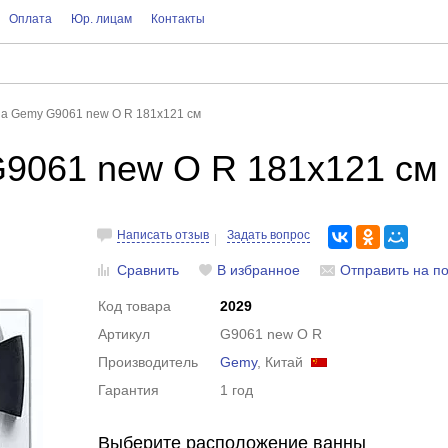
Оплата
Юр. лицам
Контакты
на Gemy G9061 new O R 181x121 см
9061 new O R 181x121 см
Написать отзыв
Задать вопрос
Сравнить
В избранное
Отправить на по
Код товара
2029
Артикул
G9061 new O R
Производитель
Gemy
, Китай
Гарантия
1 год
Выберите расположение ванны