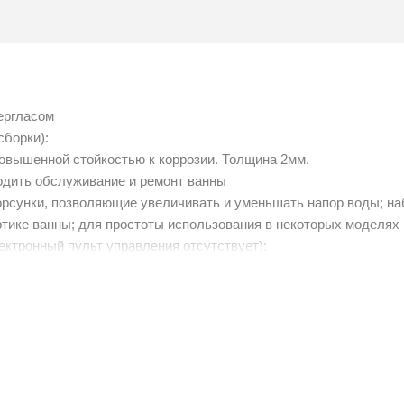
ергласом
сборки):
овышенной стойкостью к коррозии. Толщина 2мм.
водить обслуживание и ремонт ванны
рсунки, позволяющие увеличивать и уменьшать напор воды; на
ртике ванны; для простоты использования в некоторых моделях
ектронный пульт управления отсутствует);
ые модели оборудованы телевизором и холодильником (на заказ
ю службу ванны (в дешевых ваннах часто ставят пластиковый к
ит испытание на заводе: