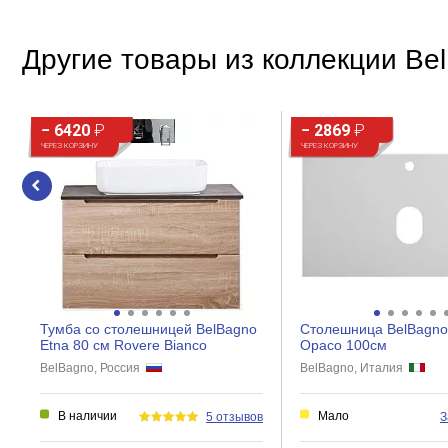
Внешнее исполнение
?
Цвет
Другие товары из коллекции Be
Расположение ванны
Способ установки
− 6420
₽
− 2869
₽
Форма
ЧЕРЕЗ КОРЗИНУ
ЧЕРЕЗ КОРЗИНУ
Стиль
Асимметричная форма
Оборудование
Гидромассаж
Аэромассаж
Тумба со столешницей BelBagno
Столешница BelBagno
Хромотерапия
Etna 80 см Rovere Bianco
Opaco 100см
BelBagno, Россия
BelBagno, Италия
Подсветка
Ароматерапия
В наличии
Мало
5 отзывов
З
Дезинфекция