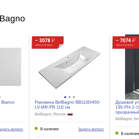
Белый
lBagno
Любое
Отдельностоящая
− 3078
₽
− 7074
₽
Овальная
ЧЕРЕЗ КОРЗИНУ
ЧЕРЕЗ КОРЗИНУ
Классический
Нет
Нет
Нет
 Bianco
Раковина BelBagno BB1100/450-
Душевой уг
Нет
LV-MR-PR 110 см
195-PH-2-1
прозрачны
BelBagno, Россия
Нет
BelBagno, К
Нет
В наличии
адать вопрос
Задать вопрос
В наличи
Нет