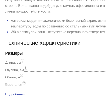
сторон. Белая ванна подойдет для комнат, оформленных и в 
линии придают ей легкости.
материал модели – экологически безопасный акрил, отл
температуру воды по сравнению со стальными или чугу
W0 в артикулах ванн - отсутствие переливного отверсти
Технические характеристики
Размеры
?
Длина, см
?
Глубина, см
?
Объем, л
?
Высота, см
?
Толщина акрила, мм
Подробнее
Ширина, см