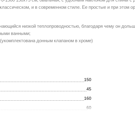
классическом, и в современном стиле. Ее простые и при этом о
ичающийся низкой теплопроводностью, благодаря чему он дольш
нными ванными;
я (укомплектована донным клапаном в хроме)
150
45
160
60
5
75