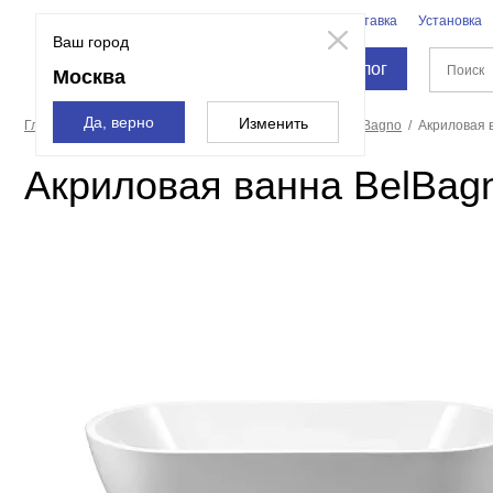
Бренды
Доставка
Установка
Москва
Ваш город
Каталог
Москва
Да, верно
Изменить
Главная страница
Ванны
Акриловые ванны
BelBagno
Акриловая 
Акриловая ванна BelBag