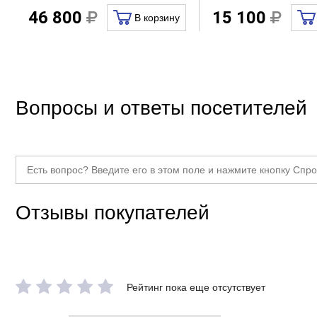
Озонирование
46 800
15 100
В корзину
Дополнительно
Количество мест
Антискользящее покрытие
Вопросы и ответы посетителей
Сиденье
Отзывы покупателей
Рейтинг пока еще отсутствует