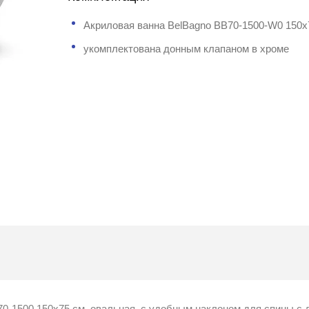
Акриловая ванна BelBagno BB70-1500-W0 150x
укомплектована донным клапаном в хроме
0-1500 150x75 см, овальная, с удобным наклоном для спины с 