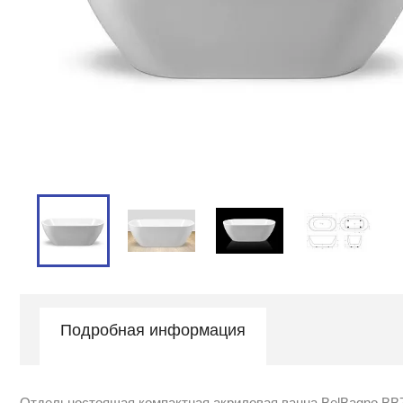
Подробная информация
Отдельностоящая компактная акриловая ванна BelBagno BB7