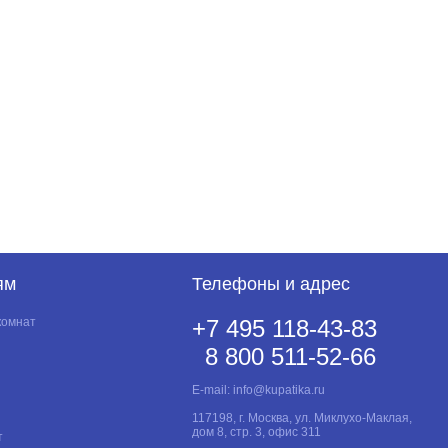
ям
Телефоны и адрес
комнат
+7 495 118-43-83
8 800 511-52-66
E-mail:
info@kupatika.ru
117198, г. Москва, ул. Миклухо-Маклая,
дом 8, стр. 3, офис 311
т