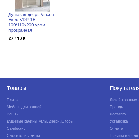
Душевая дверь Vincea
Extra VDP-1E
100/110x200 хром,
прозрачная
27 410
Товары
Покупател
Плитка
Дизайн ванных 
Мебель для ванной
Бренды
Ванны
Доставка
Душевые кабины, углы, двери, шторы
Установка
Санфаянс
Оплата
Смесители и души
Покупка в креди