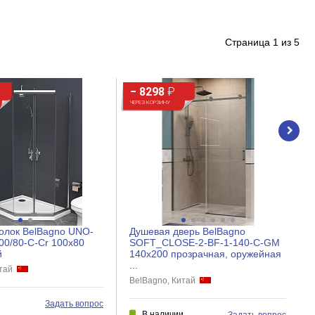
Страница
1
из
5
− 8298
₽
ЧЕРЕЗ КОРЗИНУ
олок BelBagno UNO-
Душевая дверь BelBagno
00/80-C-Cr 100x80
SOFT_CLOSE-2-BF-1-140-C-GM
й
140x200 прозрачная, оружейная
...
итай
BelBagno, Китай
и
Задать вопрос
В наличии
Задать вопрос