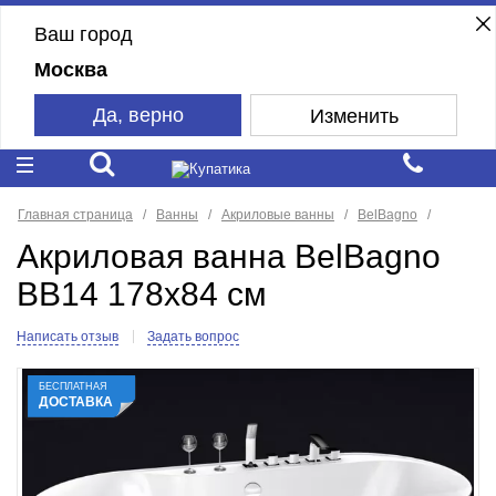
Ваш город
Москва
Да, верно
Изменить
Главная страница
Ванны
Акриловые ванны
BelBagno
Акриловая ванна BelBagno
BB14 178x84 см
Написать отзыв
Задать вопрос
БЕСПЛАТНАЯ
ДОСТАВКА