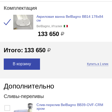
Комплектация
Акриловая ванна BelBagno BB14 178x84
см
BelBagno, Италия
133 650
Итого:
133 650
В корзину
Купить в 1 клик
Дополнительно
Сливы-переливы
Слив-перелив BelBagno BB39-OVF-CRM
хром