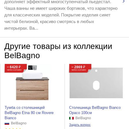
дополняет эффектный многоступенчатый пьедестал.
Чаша ванны не имеет широких бортиков, что характерно
для классических моделей. Покрытие изделия сияет
чистой белизной, красиво смотрясь в любых
интерьерах. Ва...
Другие товары из коллекции
BelBagno
− 6420
₽
− 2869
₽
ЧЕРЕЗ КОРЗИНУ
ЧЕРЕЗ КОРЗИНУ
Тумба со столешницей
Столешница BelBagno Bianco
BelBagno Etna 80 см Rovere
Opaco 100см
Bianco
BelBagno
BelBagno
Задать вопрос