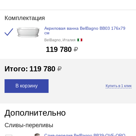
Комплектация
Акриловая ванна BelBagno BB03 176x79
см
BelBagno, Италия
119 780
Итого:
119 780
В корзину
Купить в 1 клик
Дополнительно
Сливы-переливы
Слив-перелив BelBagno BB39-OVF-ORO