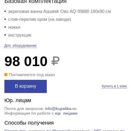
Базовая комплектация
акриловая ванна Aquatek Ово AQ-99880 180х80 см
слив-перелив хром (на заводе)
ножки
инструкция
Доп. оборудование
98 010
Поставляется под заказ
В корзину
Купить в 1 клик
Юр. лицам
Почта для запросов:
info@kupatika.ru
Информация по работе с
юр. лицами
Способы получения
Самовывоз
, доставка
по Москве
(
бесплатно
) и
МО
,доставка
по