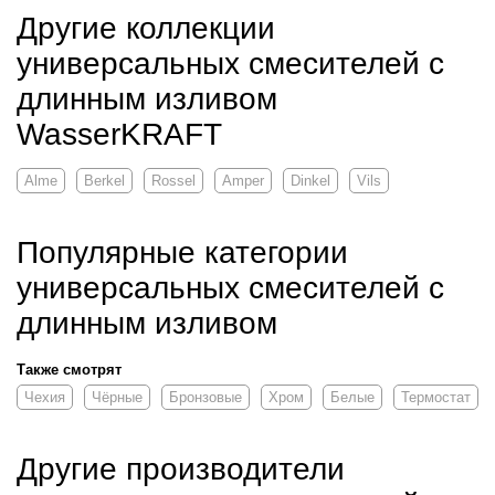
Другие коллекции
универсальных смесителей с
длинным изливом
WasserKRAFT
Alme
Berkel
Rossel
Amper
Dinkel
Vils
Популярные категории
универсальных смесителей с
длинным изливом
Также смотрят
Чехия
Чёрные
Бронзовые
Хром
Белые
Термостат
Другие производители