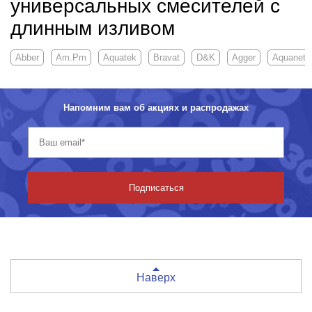
универсальных смесителей с
длинным изливом
Abber
Am.Pm
Aquatek
Bravat
D&K
Agger
Aquanet
Напомним вам об акциях и распродажах
Подписаться
Наверх