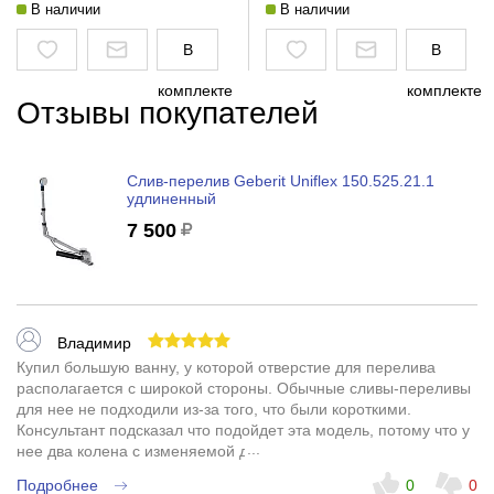
В наличии
В наличии
В
В
комплекте
комплекте
Отзывы покупателей
Слив-перелив Geberit Uniflex 150.525.21.1
удлиненный
7 500
Владимир
Купил большую ванну, у которой отверстие для перелива
располагается с широкой стороны. Обычные сливы-переливы
для нее не подходили из-за того, что были короткими.
Консультант подсказал что подойдет эта модель, потому что у
нее два колена с изменяемой длинной. Принес его домой,
строитель установил без проблем. По товару сразу видно что
Подробнее
0
0
сделан качественно, все регулируется, соединения