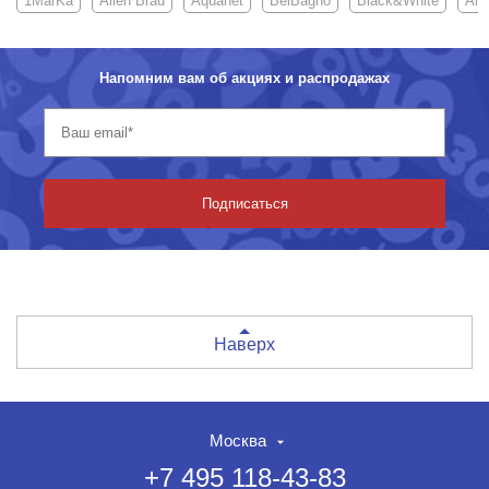
1MarKa
Allen Brau
Aquanet
BelBagno
Black&White
Alc
Напомним вам об акциях и распродажах
Подписаться
Наверх
Москва
+7 495 118-43-83