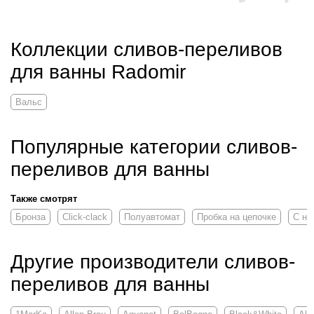
герметичные, клапан увесистый. Думаю будет служить долго и
счастливо.
Коллекции сливов-переливов
для ванны Radomir
Вальс
Популярные категории сливов-
переливов для ванны
Также смотрят
Бронза
Click-clack
Полуавтомат
Пробка на цепочке
С на
Другие производители сливов-
переливов для ванны