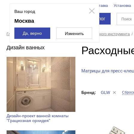
Бренды
Доставка
Установка
Москва
Ваш город
Каталог
Москва
Да, верно
Изменить
Главная страница
Расходные материалы
Для ручного инструмента
Расходные
Дизайн ванных
Матрицы для пресс-кле
Бренд:
GLW
Сброси
Дизайн-проект ванной комнаты
"Грациозная орхидея"