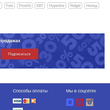
К
Felo
ProsKit
КВТ
Hyperline
Ridgid
Нилед
спродажах
Подписаться
Способы оплаты
Мы в соцсетях