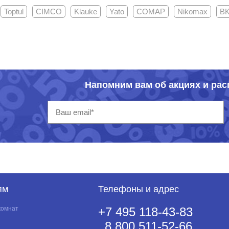
Toptul
CIMCO
Klauke
Yato
COMAP
Nikomax
В
Напомним вам об акциях и ра
ям
Телефоны и адрес
комнат
+7 495 118-43-83
8 800 511-52-66