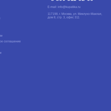
E-mail:
info@kupatika.ru
117198, г. Москва, ул. Миклухо-Маклая,
дом 8, стр. 3, офис 311
т
ли
ое соглашение
и