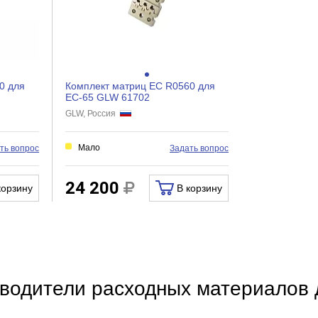
0 для
Комплект матриц EC R0560 для
EC-65 GLW 61702
GLW, Россия
Мало
ть вопрос
Задать вопрос
24 200
корзину
В корзину
водители расходных материалов 