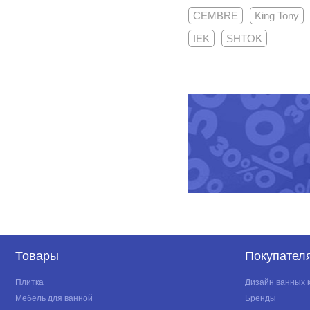
CEMBRE
King Tony
IEK
SHTOK
Товары
Покупател
Плитка
Дизайн ванных 
Мебель для ванной
Бренды