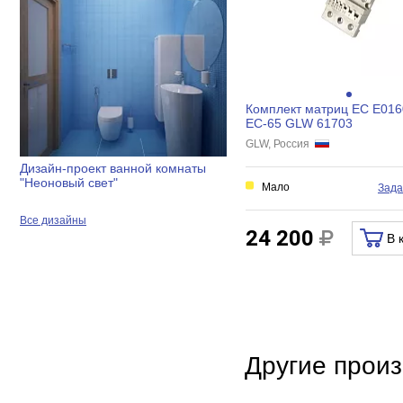
Комплект матриц EC E016
EC-65 GLW 61703
GLW, Россия
Дизайн-проект ванной комнаты
"Неоновый свет"
Мало
Зада
Все дизайны
24 200
В 
Другие произ