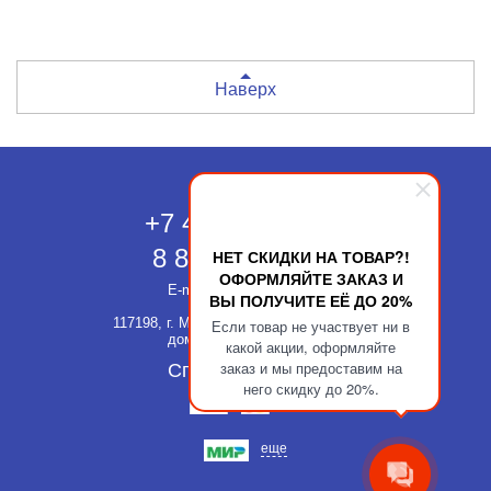
Наверх
Москва
+7 495 118-43-83
8 800 511-52-66
НЕТ СКИДКИ НА ТОВАР?!
ОФОРМЛЯЙТЕ ЗАКАЗ И
E-mail:
info@kupatika.ru
ВЫ ПОЛУЧИТЕ ЕЁ ДО 20%
117198, г. Москва, ул. Миклухо-Маклая,
Если товар не участвует ни в
дом 8, стр. 3, офис 311
какой акции, оформляйте
заказ и мы предоставим на
Способы оплаты
него скидку до 20%.
еще