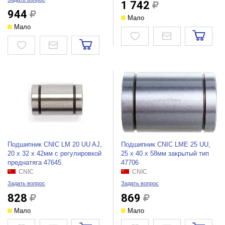
1 742
944
Мало
Мало
Подшипник CNIC LM 20 UU AJ,
Подшипник CNIC LME 25 UU,
20 х 32 х 42мм с регулировкой
25 х 40 х 58мм закрытый тип
преднатяга 47645
47706
CNIC
CNIC
Задать вопрос
Задать вопрос
828
869
Мало
Мало