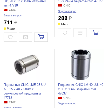
OP, 20 х 32 х 45мм открытый
15 х 24мм закрытый тип 47627
тип 47719
CNIC
CNIC
Задать вопрос
Задать вопрос
288
711
Мало
Мало
Подшипник CNIC LME 25 UU
Подшипник CNIC LM 40 UU, 40
AJ, 25 х 40 х 58мм с
х 60 х 80мм закрытый тип
регулировкой преднатяга
47637
47713
CNIC
CNIC
Задать вопрос
Задать вопрос