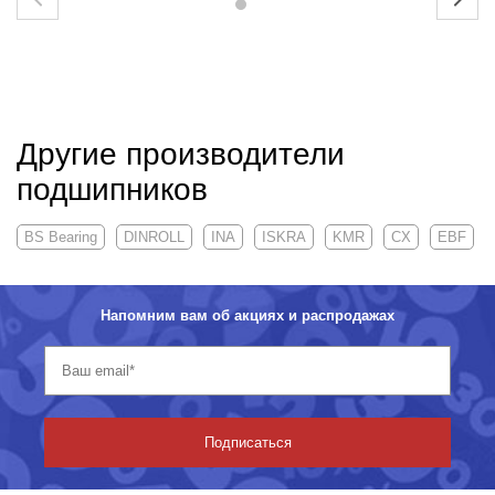
Другие производители
подшипников
BS Bearing
DINROLL
INA
ISKRA
KMR
CX
EBF
Напомним вам об акциях и распродажах
Подписаться